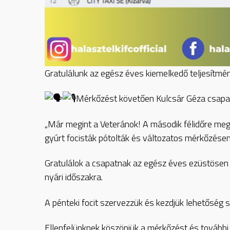
Gratulálunk az egész éves kiemelkedő teljesítm
Mérkőzést követően Kulcsár Géza csapat
„Már megint a Veteránok! A második félidőre megsé
gyúrt focisták pótolták és változatos mérkőzése
Gratulálok a csapatnak az egész éves ezüstösen c
nyári időszakra.
A pénteki focit szervezzük és kezdjük lehetőség sz
Ellenfelünknek köszönjük a mérkőzést és további 