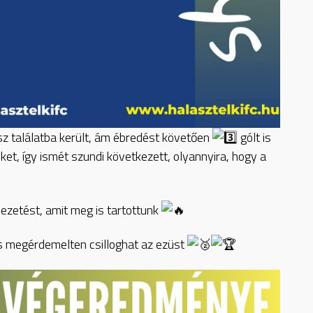
sz találatba került, ám ébredést követően
gólt is
ket, így ismét szundi következett, olyannyira, hogy a
vezetést, amit meg is tartottunk
és megérdemelten csilloghat az ezüst