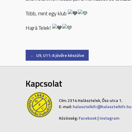
Több, mint egy klub
Hajrá Telek!
Post
←
U9, U11: A jövőre készülve
navigation
Kapcsolat
Cím:
2314 Halásztelek, Ősz utca 1.
E-mail:
halasztelkifc@halasztelkifc.hu
Közösség:
Facebook
|
Instagram