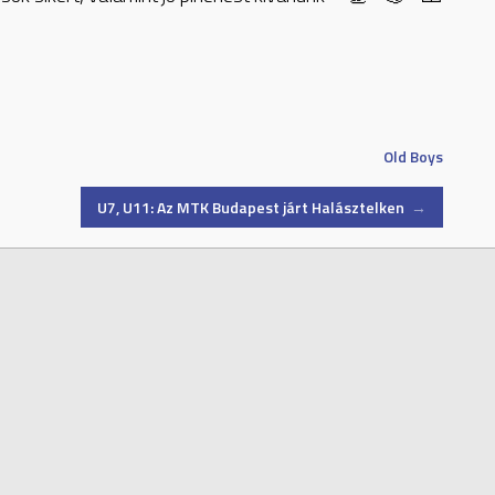
Old Boys
U7, U11: Az MTK Budapest járt Halásztelken
→