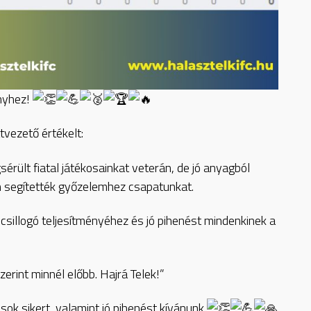
ényhez!
vezető értékelt:
rült fiatal játékosainkat veterán, de jó anyagból
n segítették győzelemhez csapatunkat.
sillogó teljesítményéhez és jó pihenést mindenkinek a
erint minnél előbb. Hajrá Telek!”
sok sikert, valamint jó pihenést kívánunk