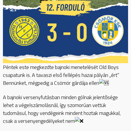
Péntek este megkezdte bajnoki menetelését Old Boys
csapatunk is. A tavaszi első fellépés hazai pályán „ért”
Bennünket, mégpedig a Csömör gárdája ellen
A bajnoki versenyfutásban minden gólnak jelentősége
lehet a végelszámolásnál, így szomorúan vettük
tudomásul, hogy vendégeink mindent hoztak magukkal,
csak a versenyengedélyeket nem