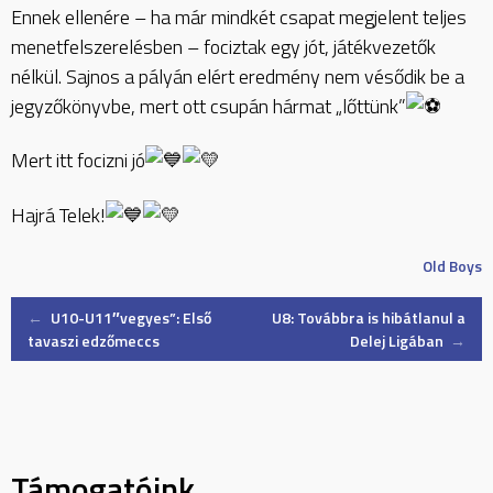
Ennek ellenére – ha már mindkét csapat megjelent teljes
menetfelszerelésben – fociztak egy jót, játékvezetők
nélkül. Sajnos a pályán elért eredmény nem vésődik be a
jegyzőkönyvbe, mert ott csupán hármat „lőttünk”
Mert itt focizni jó
Hajrá Telek!
Old Boys
Post
←
U10-U11″vegyes”: Első
U8: Továbbra is hibátlanul a
tavaszi edzőmeccs
Delej Ligában
→
navigation
Támogatóink