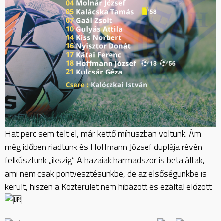
Hat perc sem telt el, már kettő mínuszban voltunk. Ám
még időben riadtunk és Hoffmann József duplája révén
felkúsztunk „ikszig”. A hazaiak harmadszor is betaláltak,
ami nem csak pontvesztésünkbe, de az elsőségünkbe is
került, hiszen a Közterület nem hibázott és ezáltal előzött