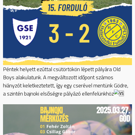
Péntek helyett ezúttal csütörtökön lépett pályára Old
Boys alakulatunk. A megváltozott időpont számos
hiányzót keletkeztetett, így egy cserével mentünk Gödre,
a szintén bajnoki elsőségre pályázó ellenfelünkhöz