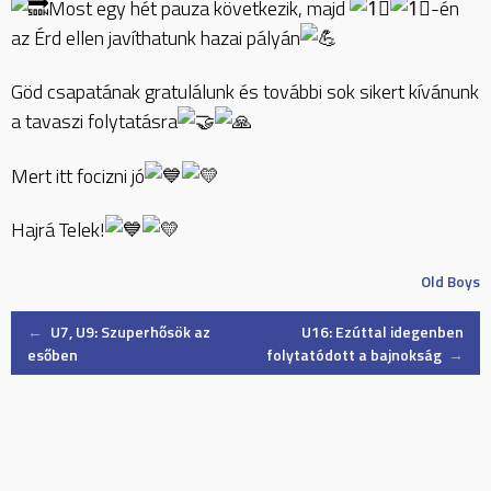
Most egy hét pauza következik, majd
-én
az Érd ellen javíthatunk hazai pályán
Göd csapatának gratulálunk és további sok sikert kívánunk
a tavaszi folytatásra
Mert itt focizni jó
Hajrá Telek!
Old Boys
Post
←
U7, U9: Szuperhősök az
U16: Ezúttal idegenben
esőben
folytatódott a bajnokság
→
navigation