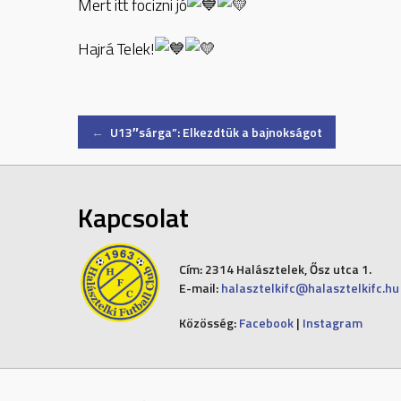
Mert itt focizni jó
Hajrá Telek!
Post
←
U13″sárga”: Elkezdtük a bajnokságot
navigation
Kapcsolat
Cím:
2314 Halásztelek, Ősz utca 1.
E-mail:
halasztelkifc@halasztelkifc.hu
Közösség:
Facebook
|
Instagram