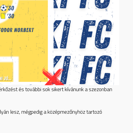
érkőzést és további sok sikert kívánunk a szezonban
ályán lesz, mégpedig a középmezőnyhöz tartozó