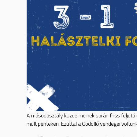
A
másodosztály küzdelmeinek során friss feljutó
múlt pénteken. Ezúttal a Gödöllő vendégei voltun