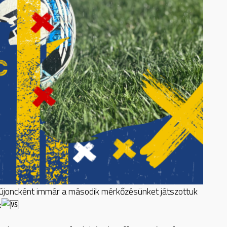
 újoncként immár a második mérkőzésünket játszottuk
k