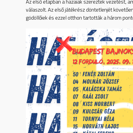
Az első etapban a hazaiak szereztek vezetést, a
válaszolt. Az első játékrész döntetlenjét követően
gödöllőiek és ezzel otthon tartották a három pont