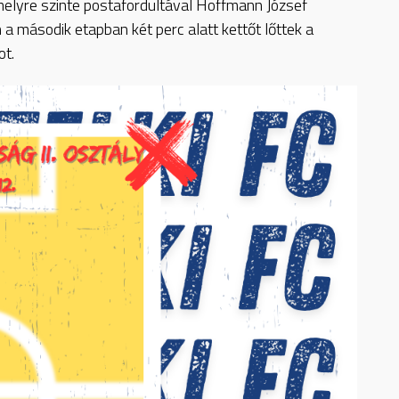
melyre szinte postafordultával Hoffmann József
 a második etapban két perc alatt kettőt lőttek a
ot.