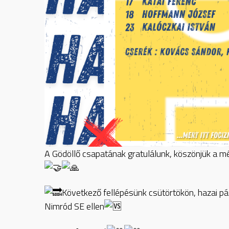
A Gödöllő csapatának gratulálunk, köszönjük a m
Következő fellépésünk csütörtökön, hazai p
Nimród SE ellen