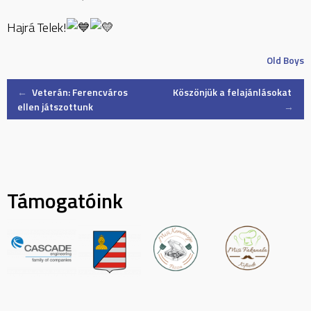
Hajrá Telek!
Old Boys
Post
←
Veterán: Ferencváros
Köszönjük a felajánlásokat
ellen játszottunk
→
navigation
Támogatóink