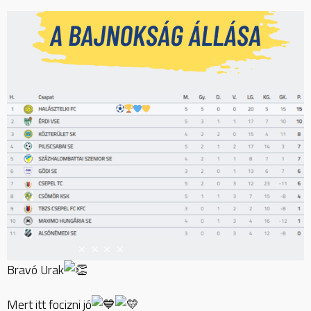
Bravó Urak
Mert itt focizni jó