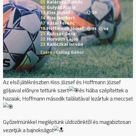
Az első játékrészben Kiss József és Hoffmann József
góljaival előnyre tettünk szert
és hiába szépítettek a
hazaiak, Hoffmann második találatával lezártuk a meccset
Győzelmünkkel megléptünk üldözőinktől és magabiztosan
vezetjük a bajnokságot