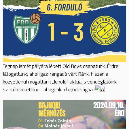
Tegnap ismét pályára lépett Old Boys csapatunk. Érdre
látogattunk, ahol igazi rangadó várt Ránk, hiszen a
közvetlenül mögöttünk „loholó” aktuális vendéglátóink
szintén veretlenül robognak a bajnokságban