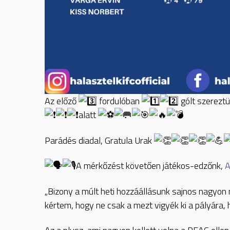
Az előző
fordulóban
gólt szereztü
alatt
Parádés diadal, Gratula Urak
A mérkőzést követően játékos-edzőnk,
A
„Bizony a múlt heti hozzáállásunk sajnos nagyon n
kértem, hogy ne csak a mezt vigyék ki a pályára, h