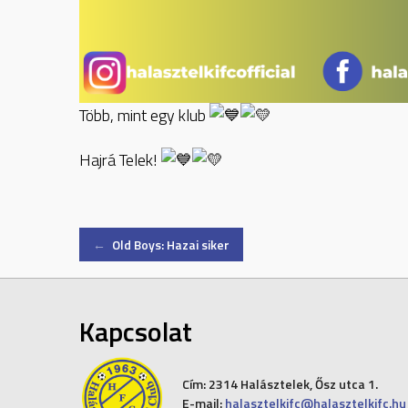
Több, mint egy klub
Hajrá Telek!
Post
←
Old Boys: Hazai siker
navigation
Kapcsolat
Cím:
2314 Halásztelek, Ősz utca 1.
E-mail:
halasztelkifc@halasztelkifc.hu