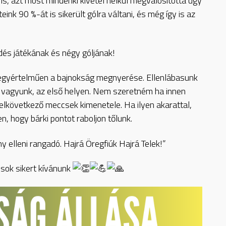
 is, azt most mindenki kivétel nélkül megvalósította úgy
eink 90 %-át is sikerült gólra váltani, és még így is az
dés játékának és négy góljának!
egyértelműen a bajnokság megnyerése. Ellenlábasunk
n vagyunk, az első helyen. Nem szeretném ha innen
elkövetkező meccsek kimenetele. Ha ilyen akarattal,
en, hogy bárki pontot raboljon tőlunk.
 elleni rangadó. Hajrá Öregfiúk Hajrá Telek!”
 sok sikert kívánunk