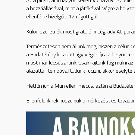
Az a plusz, ami nagyon kellett volna a REAC ellen
a hozzáállásával, mint a játékával. Végre a helyzet
ellenfélre hízelgő a 12 rúgott gól.
Külön szeretnék most gratulálni Légrády Ati pará
Természetesen nem állunk meg, hiszen a célunk 
a Budatétény kikapott, így végre újra a helyünkö
most már lecsúsznánk. Csak rajtunk fog múlni az 
alázattal, tempóval tudunk focizni, akkor esélytel
Hétfőn jön a Mun elleni meccs, aztán a Budatétény
Ellenfelünknek köszönjük a mérkőzést és további