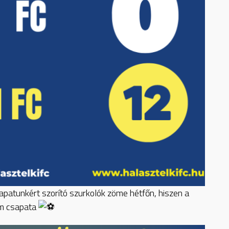
sapatunkért szorító szurkolók zöme hétfőn, hiszen a
em csapata