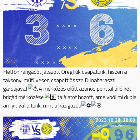
Hétfőn rangadót játszott Öregfiúk csapatunk, hiszen a
taksonyi műfüvesen csapott össze Dunaharaszti
gárdájával
A mérkőzés előtt azonos ponttal álló két
brigád mérkőzése
találatot hozott, amelyből mi dupla
annyit vállaltunk, mint a házigazda