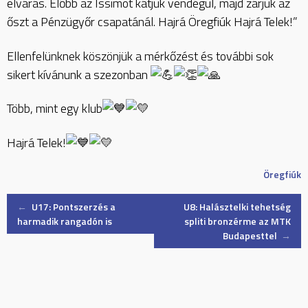
elvárás. Előbb az Issimot kátjuk vendégül, majd zárjuk az
őszt a Pénzügyőr csapatánál. Hajrá Öregfiúk Hajrá Telek!”
Ellenfelünknek köszönjük a mérkőzést és további sok
sikert kívánunk a szezonban
Több, mint egy klub
Hajrá Telek!
Öregfiúk
Post
←
U17: Pontszerzés a
U8: Halásztelki tehetség
harmadik rangadón is
spliti bronzérme az MTK
Budapesttel
→
navigation