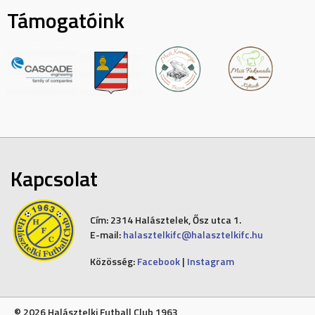
Támogatóink
Kapcsolat
Cím:
2314 Halásztelek, Ősz utca 1.
E-mail:
halasztelkifc@halasztelkifc.hu
Közösség:
Facebook
|
Instagram
© 2026 Halásztelki Futball Club 1963