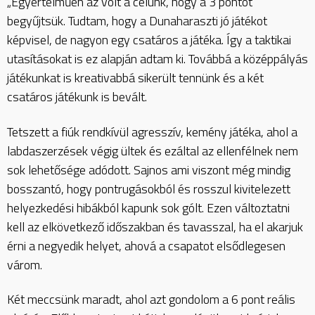
„Egyértelműen az volt a célunk, hogy a 3 pontot
begyűjtsük. Tudtam, hogy a Dunaharaszti jó játékot
képvisel, de nagyon egy csatáros a játéka. Így a taktikai
utasításokat is ez alapján adtam ki. Továbbá a középpályás
játékunkat is kreativabbá sikerült tennünk és a két
csatáros játékunk is bevált.
Tetszett a fiúk rendkívül agresszív, kemény játéka, ahol a
labdaszerzések végig ültek és ezáltal az ellenfélnek nem
sok lehetősége adódott. Sajnos ami viszont még mindig
bosszantó, hogy pontrugásokból és rosszul kivitelezett
helyezkedési hibákból kapunk sok gólt. Ezen változtatni
kell az elkövetkező időszakban és tavasszal, ha el akarjuk
érni a negyedik helyet, ahová a csapatot elsődlegesen
várom.
Két meccsünk maradt, ahol azt gondolom a 6 pont reális