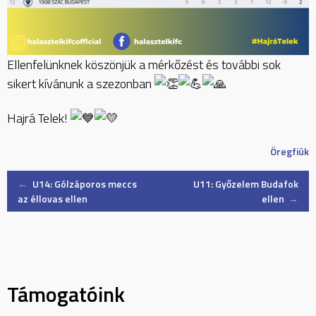
Ellenfelünknek köszönjük a mérkőzést és további sok
sikert kívánunk a szezonban
Hajrá Telek!
Öregfiúk
Post
←
U14: Gólzáporos meccs
U11: Győzelem Budafok
az éllovas ellen
ellen
→
navigation
Támogatóink