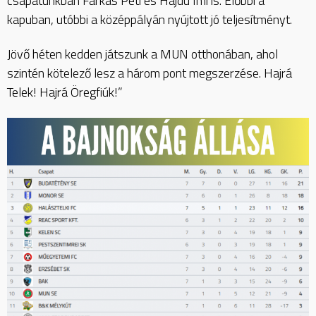
csapatunkban Farkas Peti és Hajdú Imi is. Előbbi a
kapuban, utóbbi a középpályán nyújtott jó teljesítményt.
Jövő héten kedden játszunk a MUN otthonában, ahol
szintén kötelező lesz a három pont megszerzése. Hajrá
Telek! Hajrá Öregfiúk!”