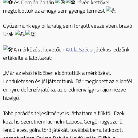
és Demjén Zoltán
révén kettővel
megtoldottuk az amúgy sem gyenge termést
Győzelmünk egy pillanatig sem forgott veszélyben, bravó
Urak
A mérkőzést követően
Attila Szécsi
játékos-edzőnk
értékelte a látottakat:
„Már az első félidőben eldöntöttük a mérkőzést.
Lendületesen és jól játszottunk. Bár meglepett az ellenfél
ennyire defenzív játéka, az eredmény így is rájuk nézve
hízelgő.
Több parádés teljesítményt is láthattam a fiúktól. Ezek
közül is szeretném kiemelni Laposa Gergő nagyszerű,
lendületes, gólra törő játékát, továbbá bemutatkozott