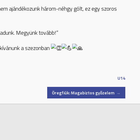
a nem ajándékozunk három-néhgy gólt, ez egy szoros
aladunk. Megyünk tovább!”
t kívánunk a szezonban
U14
Öregfiúk: Magabiztos győzelem
→