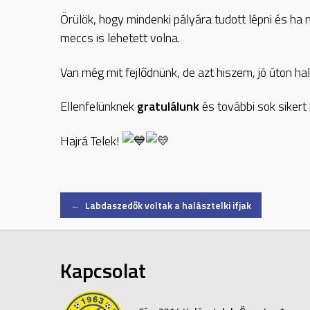
Örülök, hogy mindenki pályára tudott lépni és h
meccs is lehetett volna.
Van még mit fejlődnünk, de azt hiszem, jó úton h
Ellenfelünknek
gratulálunk
és további sok siker
Hajrá Telek!
Post
←
Labdaszedők voltak a halásztelki ifjak
navigation
Kapcsolat