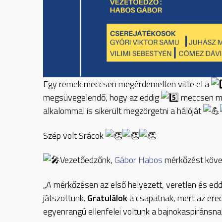
Egy remek meccsen megérdemelten vitte el a
megsüvegelendő, hogy az eddig
meccsen m
alkalommal is sikerült megzörgetni a hálóját
Szép
volt Srácok
Vezetőedzőnk,
Gábor Habos
mérkőzést követ
„A mérkőzésen az első helyezett, veretlen és edd
játszottunk.
Gratulálok
a csapatnak, mert az ered
egyenrangú ellenfelei voltunk a bajnokaspiránsna