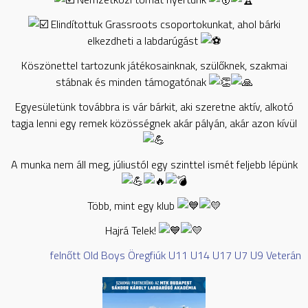
Elindítottuk Grassroots csoportokunkat, ahol bárki
elkezdheti a labdarúgást
Köszönettel tartozunk játékosainknak, szülőknek, szakmai
stábnak és minden támogatónak
Egyesületünk továbbra is vár bárkit, aki szeretne aktív, alkotó
tagja lenni egy remek közösségnek akár pályán, akár azon kívül
A munka nem áll meg, júliustól egy szinttel ismét feljebb lépünk
Több, mint egy klub
Hajrá Telek!
felnőtt
Old Boys
Öregfiúk
U11
U14
U17
U7
U9
Veterán