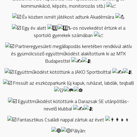
kommunikáció, képzés, monitorozás stb.)
Év közben ismét játékost adtunk Akadémiára
Egy év alatt
%-os növekedést értünk el a
sportoló gyerekek számában
Partneregyesületi megállapodás keretében rendkívül aktív
és gyümölcsöző együttműködést alakítottunk ki az MTK
Budapesttel
Együttműködést kötöttünk a JAKO Sportbolttal
Frissült az eszközparkunk (új kapuk, ruházat, labdák, teqball)
Együttműködést kötöttünk a Darazsak SE utánpótlás-
nevelő klubbal
Fantasztikus Családi nappal zártuk az évet
Pályán: