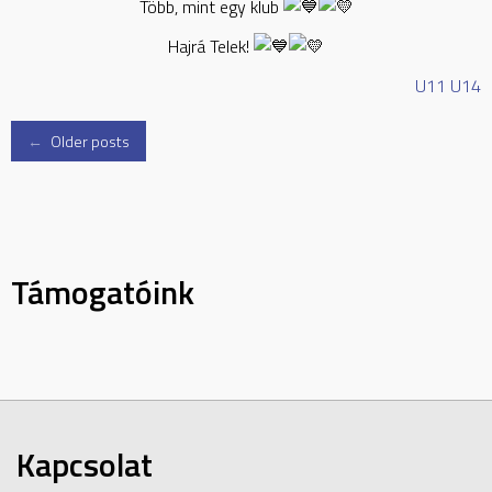
Több, mint egy klub
Hajrá Telek!
U11
U14
Posts
←
Older posts
navigation
Támogatóink
Kapcsolat