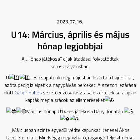
2023.07.16.
U14: Március, április és május
hónap legjobbjai
A „Hónap játékosa” díjak átadásai folytatódtak
korosztályainkban.
U
-es csapatunk még májusban lezárta a bajnokikat,
azóta pedig ízlelgetik a nagypályás perceket. A szezon lezárása
előtt
Gábor Habos
vezetőedző választása és értékelése alapján
kapták meg a srácok az elismeréseket
Március hónap U14-es játékosa Dányi Jonatán
„Márciusban szinte egyedül védte kapunkat Kenesei Ákos
távolléte miatt. Mindvégig megbízható, ragyogó teljesítményt