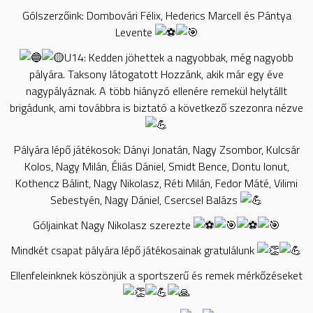
Gólszerzőink: Dombovári Félix, Hederics Marcell és Pántya
Levente
U14: Kedden jöhettek a nagyobbak, még nagyobb
pályára. Taksony látogatott Hozzánk, akik már egy éve
nagypályáznak. A több hiányzó ellenére remekül helytállt
brigádunk, ami továbbra is biztató a következő szezonra nézve
Pályára lépő játékosok: Dányi Jonatán, Nagy Zsombor, Kulcsár
Kolos, Nagy Milán, Éliás Dániel, Smidt Bence, Dontu Ionut,
Kothencz Bálint, Nagy Nikolasz, Réti Milán, Fedor Máté, Vilimi
Sebestyén, Nagy Dániel, Csercsel Balázs
Góljainkat Nagy Nikolasz szerezte
Mindkét csapat pályára lépő játékosainak gratulálunk
Ellenfeleinknek köszönjük a sportszerű és remek mérkőzéseket