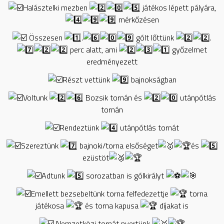
Halásztelki mezben
játékos lépett pályára,
mérkőzésen
Összesen
.
gólt lőttünk
.
perc alatt, ami
győzelmet
eredményezett
Részt vettünk
bajnokságban
Voltunk
Bozsik tornán és
utánpótlás
tornán
Rendeztünk
utánpótlás tornát
Szereztünk
bajnoki/torna elsőséget
és
ezüstöt
Adtunk
sorozatban is gólkirályt
Emellett bezsebeltünk torna felfedezettje
torna
játékosa
és torna kapusa
díjakat is
Nemzetközi tornát nyertünk