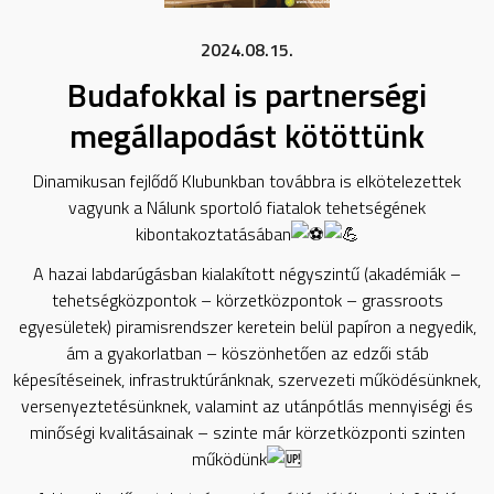
2024.08.15.
Budafokkal is partnerségi
megállapodást kötöttünk
Dinamikusan fejlődő Klubunkban továbbra is elkötelezettek
vagyunk a Nálunk sportoló fiatalok tehetségének
kibontakoztatásában
A hazai labdarúgásban kialakított négyszintű (akadémiák –
tehetségközpontok – körzetközpontok – grassroots
egyesületek) piramisrendszer keretein belül papíron a negyedik,
ám a gyakorlatban – köszönhetően az edzői stáb
képesítéseinek, infrastruktúránknak, szervezeti működésünknek,
versenyeztetésünknek, valamint az utánpótlás mennyiségi és
minőségi kvalitásainak – szinte már körzetközponti szinten
működünk