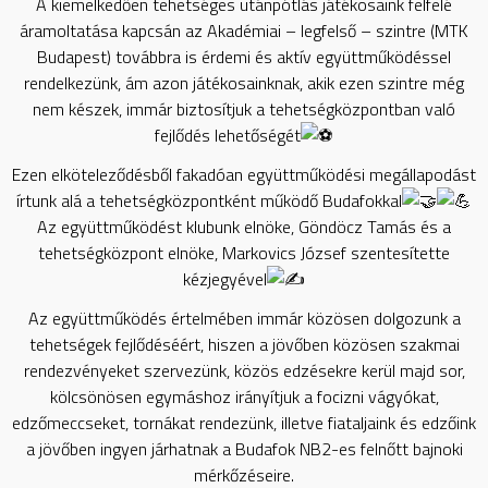
A kiemelkedően tehetséges utánpótlás játékosaink felfelé
áramoltatása kapcsán az Akadémiai – legfelső – szintre (MTK
Budapest) továbbra is érdemi és aktív együttműködéssel
rendelkezünk, ám azon játékosainknak, akik ezen szintre még
nem készek, immár biztosítjuk a tehetségközpontban való
fejlődés lehetőségét
Ezen elköteleződésből fakadóan együttműködési megállapodást
írtunk alá a tehetségközpontként működő Budafokkal
Az együttműködést klubunk elnöke, Göndöcz Tamás és a
tehetségközpont elnöke, Markovics József szentesítette
kézjegyével
Az együttműködés értelmében immár közösen dolgozunk a
tehetségek fejlődéséért, hiszen a jövőben közösen szakmai
rendezvényeket szervezünk, közös edzésekre kerül majd sor,
kölcsönösen egymáshoz irányítjuk a focizni vágyókat,
edzőmeccseket, tornákat rendezünk, illetve fiataljaink és edzőink
a jövőben ingyen járhatnak a Budafok NB2-es felnőtt bajnoki
mérkőzéseire.