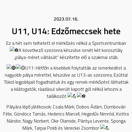
2023.07.16.
U11, U14: Edzőmeccsek hete
Ez a hét sem telhetett el mérkőzés nélkül a Sportcentrumban
A következő szezonra készülve ismét két korosztály
„pálya-méret váltását” készítette elő a szakmai stáb.
U11: Hétfőn a kisebbek folytatták az ismerkedést a
nagyobb pálya mérettel, készülve az U13-as szezonra. Ezúttal
Tököl legjobbjait fogadhattuk és egy remek mérkőzést láthattak
a kilátogatók, ráadásul sikerült kapott gól nélkül lehozni a
találkozót
Pályára lépő játékosok: Csala Márk, Dobos Ádám, Dombovári
Félix, Göndöcz Tamás, Hederics Marcell, Hegedűs Nimród, Kottra
Nándor, Nagy Norbert, Oke Olamide, Pántya Levente, Sponga
Márk, Tarpai Poldi és Vereckei Zsombor