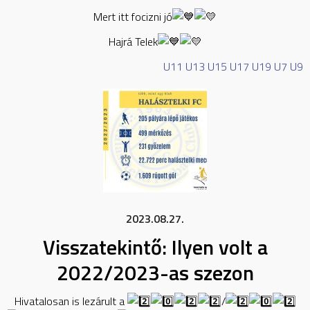
Mert itt focizni jó
Hajrá Telek
U11
U13
U15
U17
U19
U7
U9
2023.08.27.
Visszatekintő: Ilyen volt a
2022/2023-as szezon
Hivatalosan is lezárult a
/