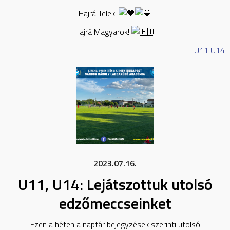
Hajrá Telek!
Hajrá Magyarok!
U11
U14
2023.07.16.
U11, U14: Lejátszottuk utolsó
edzőmeccseinket
Ezen a héten a naptár bejegyzések szerinti utolsó