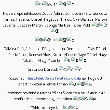
U11
Pályára lépő játékosok: Dobos Ádám, Dombovári Félix, Göndöcz
Tamás, Hederics Marcell, Hegedűs Nimród, Oke Olamide, Pántya
Levente, Spáczay Martin, Sponga Márk és Tarpai Poldi
U13
Pályára lépő játékosok: Dányi Jonatán, Dontu Ionut, Éliás Dániel,
Juhász Márton, Kenesei Ákos, Kottra Nándor, Nagy Dániel, Nagy
Nikolasz, Nagy Zsombor
Gratulálunk Srácok
Köszönet
Halásztelek Város hivatalos oldala
nak, hogy ott
lehettünk ezen a remek tornán
Köszönet továbbá a felkészítő edzőknek és a szülőknek, akik
rendületlenül hisznek a gyerekekben
Több, mint egy klub