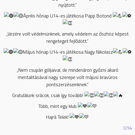
nyújtott.”
Április hónap U14-es játékosa Papp Botond
„Vezére volt védelmünknek, amely védelem az őszhöz képest
rengeteget fejlődött.”
Május hónap U14-es játékosa Nagy Nikolasz
„Nem csupán góljaival, de mindenáron győzni akaró
mentalitásával nagy szerepe volt májusi bravúros
pontszerzéseinknek.”
Gratulálunk srácok, csak így tovább!
Több, mint egy klub
Hajrá Telek!
U14