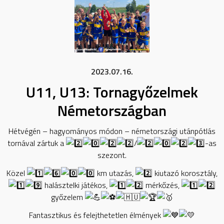
2023.07.16.
U11, U13: Tornagyőzelmek
Németországban
Hétvégén – hagyományos módon – németországi utánpótlás
tornával zártuk a
/
-as
szezont.
Közel
km utazás,
kiutazó korosztály,
halásztelki játékos,
mérkőzés,
győzelem
Fantasztikus és felejthetetlen élmények