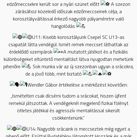
edzőmeccsekre került sor a nyári szünet előtt
A szezon
zárásához közeledő időszak edzőmeccseinek célja, a
korosztályváltással érkező nagyobb pályaméretre való
hangolódás
U11: Kisebb korosztályunk Csepel SC U13-as
csapatát látta vendégül. Ismét remek meccset láthattak az
érdeklődő szempárok
A mutatott játékot és a fizikális
különbségeket eltüntető
mentalitást látva nyugodtan mehetünk
pihenőre
Sok munka vár az új szezonban ugyan a srácokra,
de a jövő több, mint biztató
Wendler Gábor értékelése a mérkőzést követően:
„Ismételten csak dícsérni tudom a srácokat, hiszen újfent
remekül játszottak. A vendégeknél megjelenő fizikai fölényt
ötletes játékkal és agresszív mentalitással sikerült
csökkentenünk.”
U14: Nagyobb srácaink is meccseztek még egyet a
pihenő előtt. Ezúttal Budatétény látogatott Hozzánk és a már