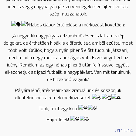
idén is végig nagypályán játszó vendégek ellen újfent voltak
szép mozzanatok.
Habos Gábor értékelése a mérkőzést követően:
„A negyedik nagypályás edzőmérkőzésen is láttam szép
dolgokat, de érthetően hibák is előfordultak, amiből ezúttal most
több volt. Örülök, hogy a nyári pihenő előtt tudtunk játszani,
mert mind a négy meccs tanulságos volt. Ezzel véget ért az
idény. Remélem az egy hónap pihenő után felfrissüve, együtt
elkezdhetjük az igazi futballt, a nagypályást. Van mit tanulnunk,
de bizakodó vagyok.”
Pályára lépő játékosainknak gratulálunk és köszönjük
ellenfeleinknek a remek mérkőzéseket
Több, mint egy klub
Hajrá Telek!
U11
U14