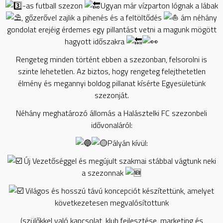
-as futball szezon
Ugyan már vízparton lógnak a lábak
, gőzerővel zajlik a pihenés és a feltöltődés
ám néhány
gondolat erejéig érdemes egy pillantást vetni a magunk mögött
hagyott időszakra
Rengeteg minden történt ebben a szezonban, felsorolni is
szinte lehetetlen. Az biztos, hogy rengeteg felejthetetlen
élmény és megannyi boldog pillanat
kísérte Egyesületünk
szezonját.
Néhány meghatározó állomás a Halásztelki FC szezonbeli
idővonaláról:
Pályán kívül:
Új Vezetőséggel és megújult szakmai stábbal vágtunk neki
a szezonnak
Világos és hosszú távú koncepciót készítettünk, amelyet
következetesen megvalósítottunk
(szülőkkel való kapcsolat, klub fejlesztése, marketing és