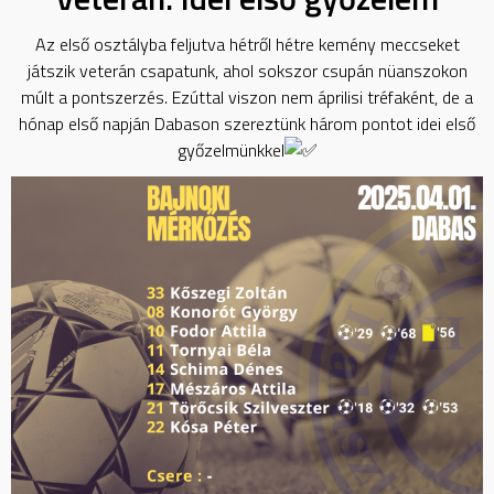
Az
első osztályba feljutva hétről hétre kemény meccseket
játszik veterán csapatunk, ahol sokszor csupán nüanszokon
múlt a pontszerzés. Ezúttal viszon nem áprilisi tréfaként, de a
hónap első napján Dabason szereztünk három pontot idei első
győzelmünkkel