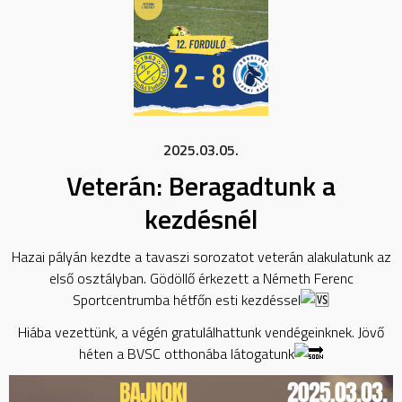
2025.03.05.
Veterán: Beragadtunk a
kezdésnél
Hazai pályán kezdte a tavaszi sorozatot veterán alakulatunk az
első osztályban. Gödöllő érkezett a Németh Ferenc
Sportcentrumba hétfőn esti kezdéssel
Hiába vezettünk, a végén gratulálhattunk vendégeinknek. Jövő
héten a BVSC otthonába látogatunk