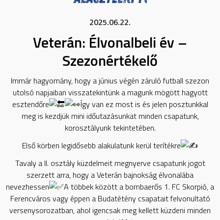
2025.06.22.
Veterán: Élvonalbeli év –
Szezonértékelő
Immár
hagyomány, hogy a június végén záruló futball szezon
utolsó napjaiban visszatekintünk a magunk mögött hagyott
esztendőre
Így van ez most is és jelen posztunkkal
meg is kezdjük mini időutazásunkat minden csapatunk,
korosztályunk tekintetében.
Első körben legidősebb alakulatunk kerül terítékre
Tavaly a II. osztály küzdelmeit megnyerve csapatunk jogot
szerzett arra, hogy a Veterán bajnokság élvonalába
nevezhessen
A többek között a bombaerős 1. FC Skorpió, a
Ferencváros vagy éppen a Budatétény csapatait felvonultató
versenysorozatban, ahol igencsak meg kellett küzdeni minden