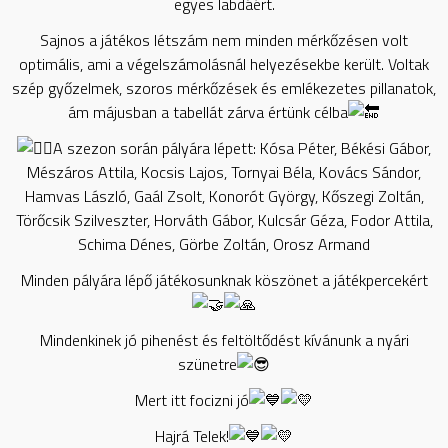
egyes labdáért.
Sajnos a játékos létszám nem minden mérkőzésen volt
optimális, ami a végelszámolásnál helyezésekbe került. Voltak
szép győzelmek, szoros mérkőzések és emlékezetes pillanatok,
ám májusban a tabellát zárva értünk célba
A szezon során pályára lépett: Kósa Péter, Békési Gábor,
Mészáros Attila, Kocsis Lajos, Tornyai Béla, Kovács Sándor,
Hamvas László, Gaál Zsolt, Konorót György, Kőszegi Zoltán,
Törőcsik Szilveszter, Horváth Gábor, Kulcsár Géza, Fodor Attila,
Schima Dénes, Görbe Zoltán, Orosz Armand
Minden pályára lépő játékosunknak köszönet a játékpercekért
Mindenkinek jó pihenést és feltöltődést kívánunk a nyári
szünetre
Mert itt focizni jó
Hajrá Telek!