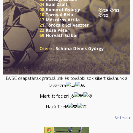
BVSC csapatának gratulálunk és további sok sikert kívánunk a
tavaszra
Mert itt focizni jó
Hajrá Telek!
Veterán