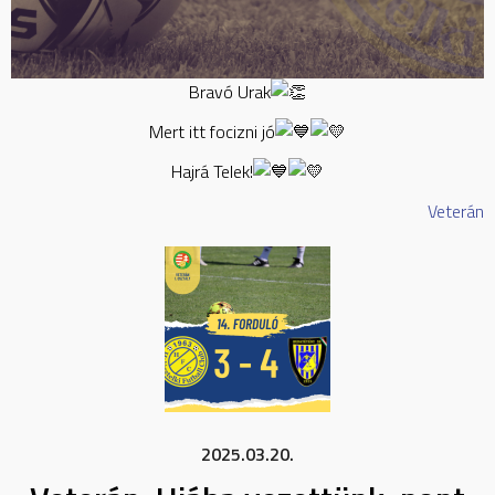
Bravó Urak
Mert itt focizni jó
Hajrá Telek!
Veterán
2025.03.20.