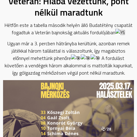
Veterán: Hiába vezettünk, pont
nélkül maradtunk
Hétfőn este a tabella második helyén álló Budatétény csapatát
fogadtuk a Veterán bajnokság aktuális fordulójában
Ugyan már a 3. percben hátrányba kerültünk, azonban remek
játékkal három találattal is válaszoltunk, így magabiztos
előnnyel mehettünk pihenőre
A fordulást
követően a vendégek három alkalommal is mattolták kapunkat,
így gólgazdag mérkőzésen végül pont nélkül maradtunk.