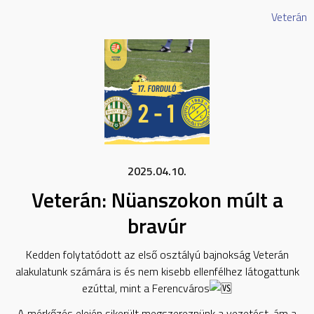
Veterán
2025.04.10.
Veterán: Nüanszokon múlt a
bravúr
Kedden folytatódott az első osztályú bajnokság Veterán
alakulatunk számára is és nem kisebb ellenfélhez látogattunk
ezúttal, mint a Ferencváros
A mérkőzés elején sikerült megszereznünk a vezetést, ám a