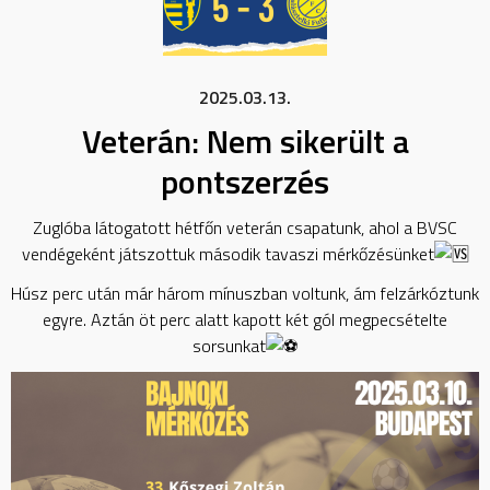
2025.03.13.
Veterán: Nem sikerült a
pontszerzés
Zuglóba látogatott hétfőn veterán csapatunk, ahol a BVSC
vendégeként játszottuk második tavaszi mérkőzésünket
Húsz perc után már három mínuszban voltunk, ám felzárkóztunk
egyre. Aztán öt perc alatt kapott két gól megpecsételte
sorsunkat