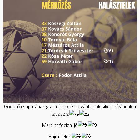
Gödöllő csapatának gratulálunk és további sok sikert kívánunk a
tavaszra
Mert itt focizni jó
Hajrá Telek!