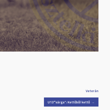
Veterán
U13″sárga”: Kettőből kettő
→