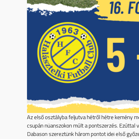
Az
első osztályba feljutva hétről hétre kemény m
csupán nüanszokon múlt a pontszerzés. Ezúttal vi
Dabason szereztünk három pontot idei első győz