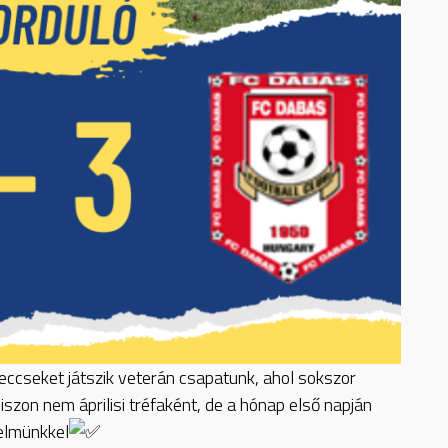
eccseket játszik veterán csapatunk, ahol sokszor
szon nem áprilisi tréfaként, de a hónap első napján
elmünkkel