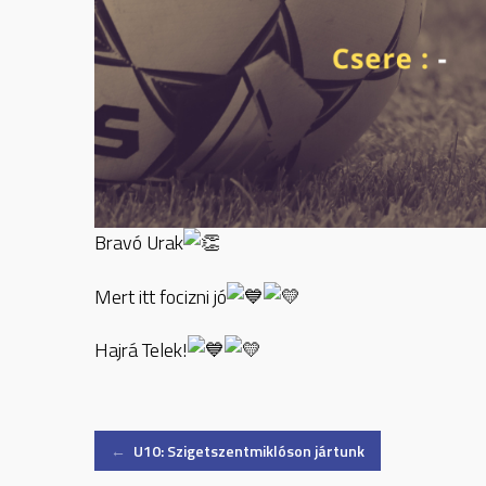
Bravó Urak
Mert itt focizni jó
Hajrá Telek!
Post
←
U10: Szigetszentmiklóson jártunk