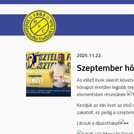
Skip
to
content
2025.11.22.
Szeptember hó
Az
előző évek sikerét követ
hónapot érintően legjobb tel
elismerésben részeülnek
Kezdjük az idei évet az első
zakatolt, ez pedig a szepte
Lássuk a díjazottakat
U6-U7: Marcsók Dávid 