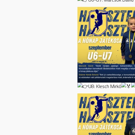
U8: Klesch Mirkó