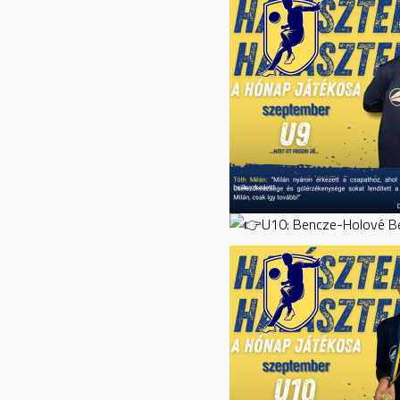
U10: Bencze-Holové B