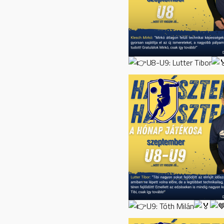
U8-U9: Lutter Tibor
U9: Tóth Milán