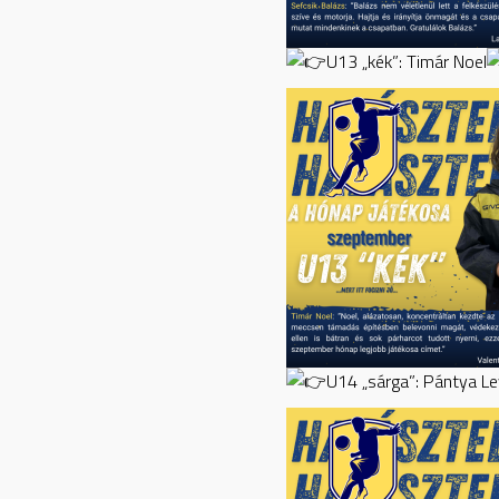
U13 „kék”: Timár Noel
U14 „sárga”: Pántya L