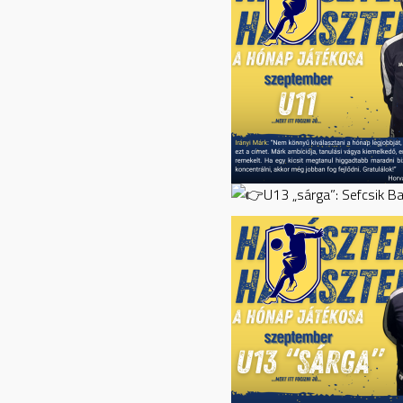
U13 „sárga”: Sefcsik B