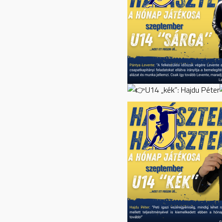
U14 „kék”: Hajdu Péter