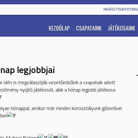
HALÁSZTELKI FUTBALL
KEZDŐLAP
CSAPATAINK
JÁTÉKOSAINK
nap legjobbjai
ve idén is megválasztják vezetőedzőink a csapataik adott
jesítmény nyújtó játékosát, akik a hónap legjobb játékosa
 olyan hónappal, amikor már minden korosztályunk gőzerővel
mber
és Stubner Botond