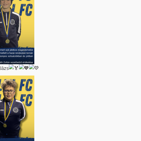
alázs