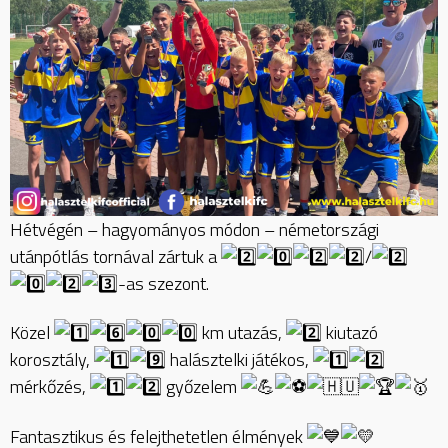
Hétvégén – hagyományos módon – németországi
utánpótlás tornával zártuk a
/
-as szezont.
Közel
km utazás,
kiutazó
korosztály,
halásztelki játékos,
mérkőzés,
győzelem
Fantasztikus és felejthetetlen élmények