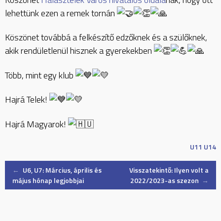
lehettünk ezen a remek tornán
Köszönet továbbá a felkészítő edzőknek és a szülőknek,
akik rendületlenül hisznek a gyerekekben
Több, mint egy klub
Hajrá Telek!
Hajrá Magyarok!
U11
U14
Post
←
U6, U7: Március, április és
Visszatekintő: Ilyen volt a
május hónap legjobbjai
2022/2023-as szezon
→
navigation