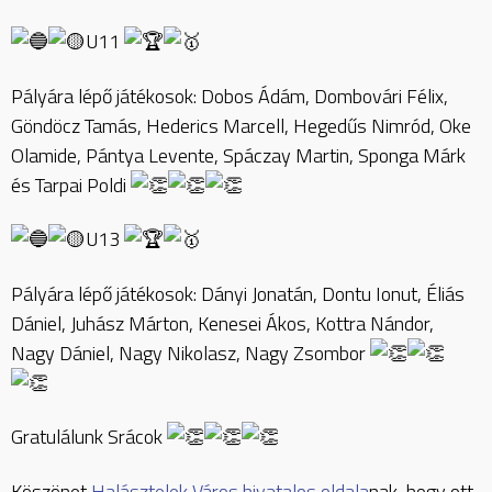
U11
Pályára lépő játékosok: Dobos Ádám, Dombovári Félix,
Göndöcz Tamás, Hederics Marcell, Hegedűs Nimród, Oke
Olamide, Pántya Levente, Spáczay Martin, Sponga Márk
és Tarpai Poldi
U13
Pályára lépő játékosok: Dányi Jonatán, Dontu Ionut, Éliás
Dániel, Juhász Márton, Kenesei Ákos, Kottra Nándor,
Nagy Dániel, Nagy Nikolasz, Nagy Zsombor
Gratulálunk Srácok
Köszönet
Halásztelek Város hivatalos oldala
nak, hogy ott