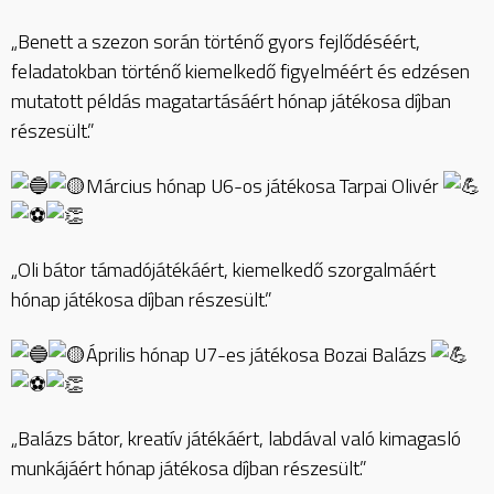
„Benett a szezon során történő gyors fejlődéséért,
feladatokban történő kiemelkedő figyelméért és edzésen
mutatott példás magatartásáért hónap játékosa díjban
részesült.”
Március hónap U6-os játékosa Tarpai Olivér
„Oli bátor támadójátékáért, kiemelkedő szorgalmáért
hónap játékosa díjban részesült.”
Április hónap U7-es játékosa Bozai Balázs
„Balázs bátor, kreatív játékáért, labdával való kimagasló
munkájáért hónap játékosa díjban részesült.”