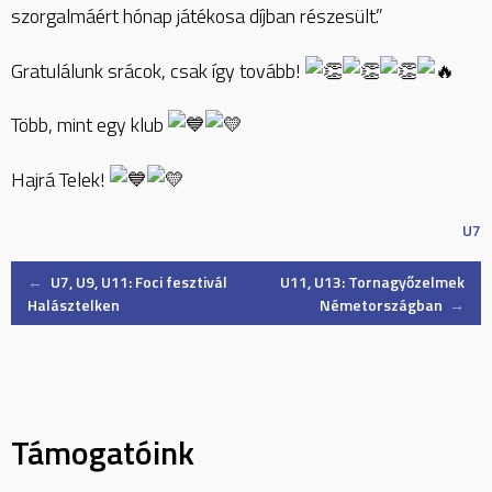
szorgalmáért hónap játékosa díjban részesült.”
Gratulálunk srácok, csak így tovább!
Több, mint egy klub
Hajrá Telek!
U7
Post
←
U7, U9, U11: Foci fesztivál
U11, U13: Tornagyőzelmek
Halásztelken
Németországban
→
navigation
Támogatóink