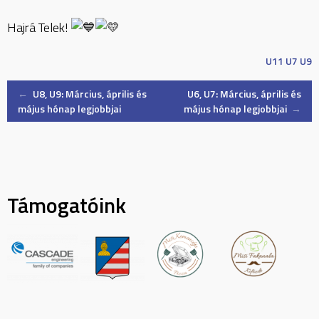
Hajrá Telek!
U11
U7
U9
Post
←
U8, U9: Március, április és
U6, U7: Március, április és
május hónap legjobbjai
május hónap legjobbjai
→
navigation
Támogatóink