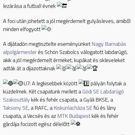
lezárása a futball évnek
A
foci után jöhetett a jól megérdemelt gulyásleves, amiből
minden elfogyott
A díjátadón megtisztelte eseményünket
Nagy Barnabás
alpolgármester
és Schön Szabolcs válogatott labdarúgó,
akik a jól megérdemelt érmeket, kupákat és okleveleket
adták át a díjazottaknak
U7: A legkisebbek között
pályán folytak a
küzdelmek. Két csapatunk mellett a
Gödi SE Labdarúgó
Szakosztály
kék és fehér csapata, a Gyáli BKSE, a
Taksony SE
, a RAFC, a
Kiskunlacháza SE
fiú és lány
csapata, a Vecsés és az
MTK Budapest
kék és fehér
gárdája focizott egész délelőtt