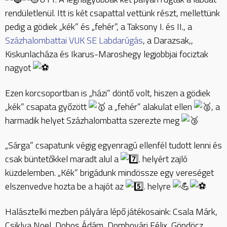
rendületlenül. Itt is két csapattal vettünk részt, mellettünk
pedig a gödiek „kék” és „fehér”, a Taksony I. és II., a
Százhalombattai VUK SE Labdarúgás
, a Darazsak,,
Kiskunlacháza és Ikarus-Maroshegy legjobbjai fociztak
nagyot
Ezen korcsoportban is „házi” döntő volt, hiszen a gödiek
„kék” csapata győzött
a „fehér” alakulat ellen
, a
harmadik helyet Százhalombatta szerezte meg
„Sárga” csapatunk végig egyenragú ellenfél tudott lenni és
csak büntetőkkel maradt alul a
. helyért zajló
küzdelemben. „Kék” brigádunk mindössze egy vereséget
elszenvedve hozta be a hajót az
. helyre
Halásztelki mezben pályára lépő játékosaink: Csala Márk,
Csiklya Noel, Dobos Ádám, Dombovári Félix, Göndöcz