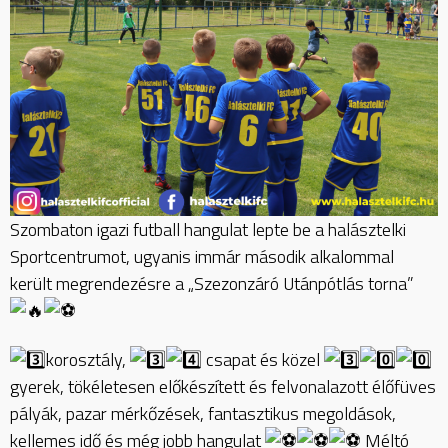
Szombaton igazi futball hangulat lepte be a halásztelki
Sportcentrumot, ugyanis immár második alkalommal
került megrendezésre a „Szezonzáró Utánpótlás torna”
korosztály,
csapat és közel
gyerek, tökéletesen előkészített és felvonalazott élőfüves
pályák, pazar mérkőzések, fantasztikus megoldások,
kellemes idő és még jobb hangulat
Méltó