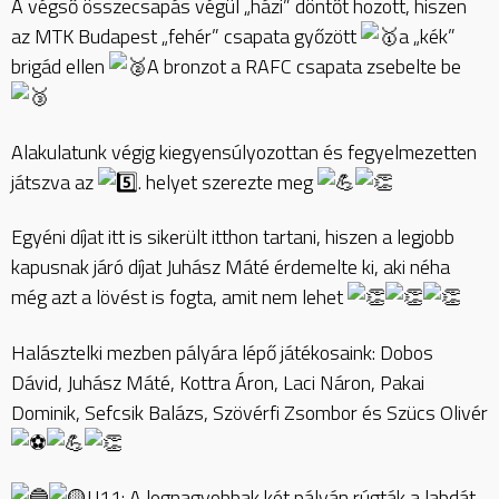
A végső összecsapás végül „házi” döntőt hozott, hiszen
az MTK Budapest „fehér” csapata győzött
a „kék”
brigád ellen
A bronzot a RAFC csapata zsebelte be
Alakulatunk végig kiegyensúlyozottan és fegyelmezetten
játszva az
. helyet szerezte meg
Egyéni díjat itt is sikerült itthon tartani, hiszen a legjobb
kapusnak járó díjat Juhász Máté érdemelte ki, aki néha
még azt a lövést is fogta, amit nem lehet
Halásztelki mezben pályára lépő játékosaink: Dobos
Dávid, Juhász Máté, Kottra Áron, Laci Náron, Pakai
Dominik, Sefcsik Balázs, Szövérfi Zsombor és Szücs Olivér
U11: A legnagyobbak két pályán rúgták a labdát