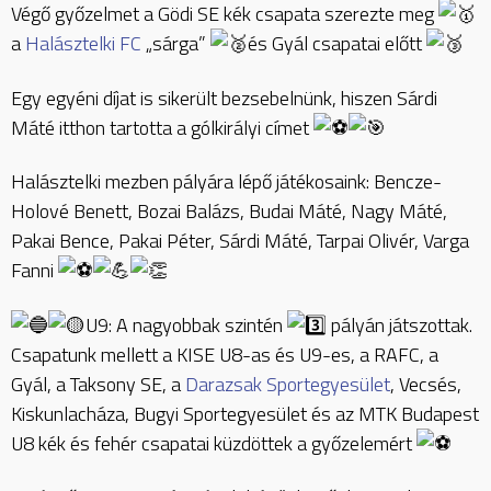
Végő győzelmet a Gödi SE kék csapata szerezte meg
a
Halásztelki FC
„sárga”
és Gyál csapatai előtt
Egy egyéni díjat is sikerült bezsebelnünk, hiszen Sárdi
Máté itthon tartotta a gólkirályi címet
Halásztelki mezben pályára lépő játékosaink: Bencze-
Holové Benett, Bozai Balázs, Budai Máté, Nagy Máté,
Pakai Bence, Pakai Péter, Sárdi Máté, Tarpai Olivér, Varga
Fanni
U9: A nagyobbak szintén
pályán játszottak.
Csapatunk mellett a KISE U8-as és U9-es, a RAFC, a
Gyál, a Taksony SE, a
Darazsak Sportegyesület
, Vecsés,
Kiskunlacháza, Bugyi Sportegyesület és az MTK Budapest
U8 kék és fehér csapatai küzdöttek a győzelemért