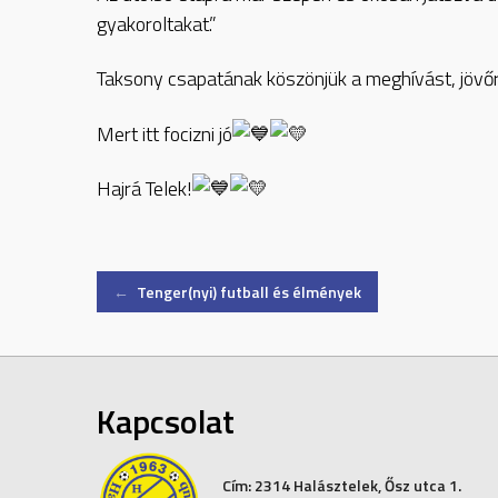
gyakoroltakat.”
Taksony csapatának köszönjük a meghívást, jövőr
Mert itt focizni jó
Hajrá Telek!
Post
←
Tenger(nyi) futball és élmények
navigation
Kapcsolat
Cím:
2314 Halásztelek, Ősz utca 1.