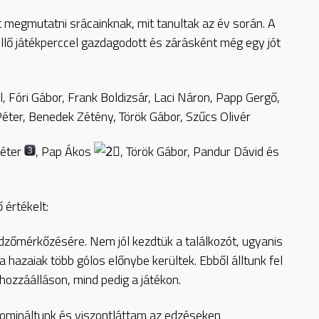
t megmutatni srácainknak, mit tanultak az év során. A
llő játékperccel gazdagodott és zárásként még egy jót
l, Fóri Gábor, Frank Boldizsár, Laci Náron, Papp Gergő,
éter, Benedek Zétény, Török Gábor, Szűcs Olivér
Péter
, Pap Ákos
, Török Gábor, Pandur Dávid és
értékelt:
zőmérkőzésére. Nem jól kezdtük a találkozót, ugyanis
hazaiak több gólos előnybe kerültek. Ebből álltunk fel
hozzáálláson, mind pedig a játékon.
domináltunk és viszontláttam az edzéseken