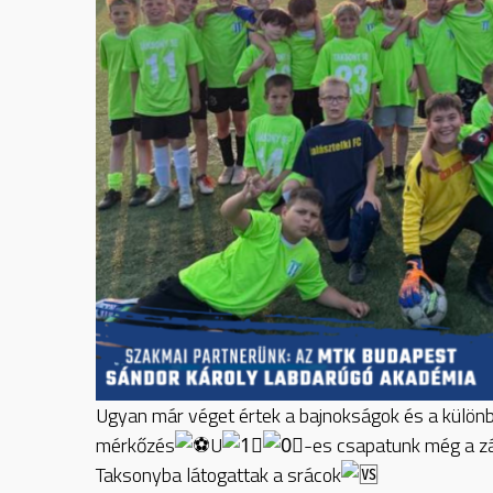
Ugyan
már véget értek a bajnokságok és a különb
mérkőzés
U
-es csapatunk még a zá
Taksonyba látogattak a srácok