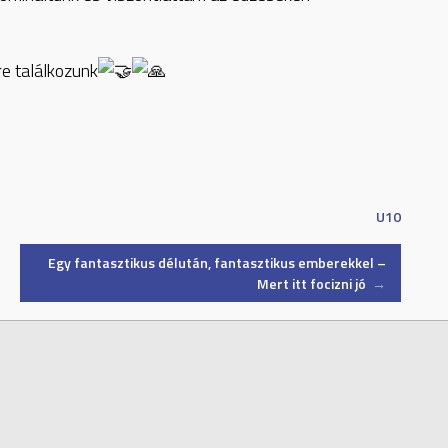
e találkozunk
U10
Egy fantasztikus délután, fantasztikus emberekkel –
Mert itt focizni jó
→