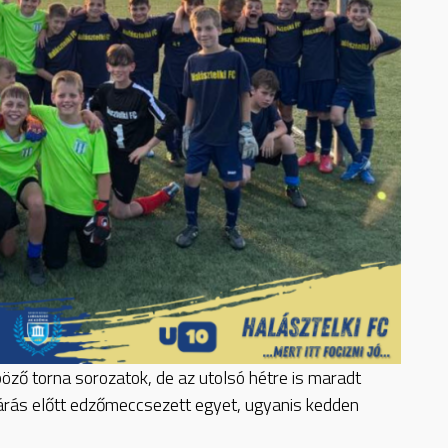
öző torna sorozatok, de az utolsó hétre is maradt
rás előtt edzőmeccsezett egyet, ugyanis kedden