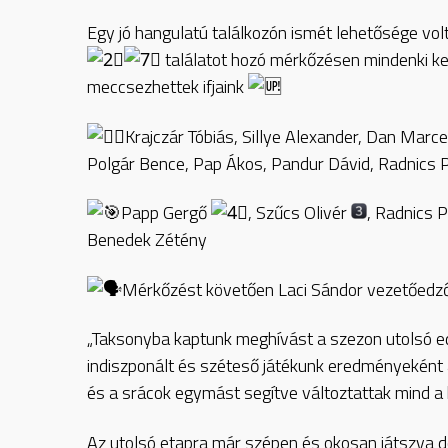
Egy jó hangulatú találkozón ismét lehetősége vol
találatot hozó mérkőzésen mindenki ke
meccsezhettek ifjaink
Krajczár Tóbiás, Sillye Alexander, Dan Marce
Polgár Bence, Pap Ákos, Pandur Dávid, Radnics P
Papp Gergő
, Szűcs Olivér
, Radnics 
Benedek Zétény
Mérkőzést követően Laci Sándor vezetőedző 
„Taksonyba kaptunk meghívást a szezon utolsó ed
indiszponált és széteső játékunk eredményeként a 
és a srácok egymást segítve változtattak mind a 
Az utolsó etapra már szépen és okosan játszva 