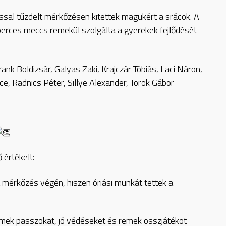
ssal tűzdelt mérkőzésen kitettek magukért a srácok. A
erces meccs remekül szolgálta a gyerekek fejlődését
nk Boldizsár, Galyas Zaki, Krajczár Tóbiás, Laci Náron,
, Radnics Péter, Sillye Alexander, Török Gábor
értékelt:
a mérkőzés végén, hiszen óriási munkát tettek a
emek passzokat, jó védéseket és remek összjátékot