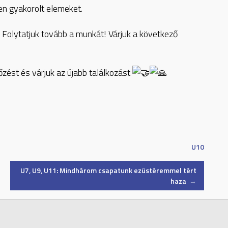
en gyakorolt elemeket.
t. Folytatjuk tovább a munkát! Várjuk a következő
ést és várjuk az újabb találkozást
U10
U7, U9, U11: Mindhárom csapatunk ezüstéremmel tért
haza
→