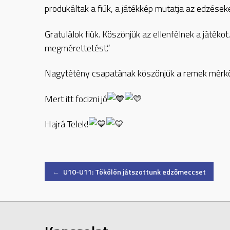
produkáltak a fiúk, a játékkép mutatja az edzések
Gratulálok fiúk. Köszönjük az ellenfélnek a játéko
megmérettetést.”
Nagytétény csapatának köszönjük a remek mérkőz
Mert itt focizni jó
Hajrá Telek!
Post
←
U10-U11: Tökölön játszottunk edzőmeccset
navigation