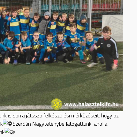
nk is sorra játssza felkészülési mérkőzéseit, hogy az
ék
Szerdán Nagytéténybe látogattunk, ahol a
nk