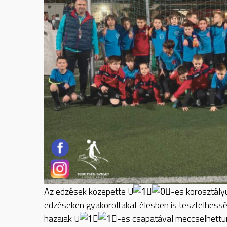
Az edzések közepette U
-es korosztályu
edzéseken gyakoroltakat élesben is tesztelhess
hazaiak U
-es csapatával meccselhettü