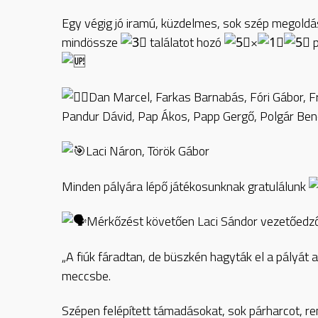
Egy végig jó iramú, küzdelmes, sok szép megoldá
mindössze
találatot hozó
×
p
Dan Marcel, Farkas Barnabás, Fóri Gábor, Fra
Pandur Dávid, Pap Ákos, Papp Gergő, Polgár Bence
Laci Náron, Török Gábor
Minden pályára lépő játékosunknak gratulálunk
Mérkőzést követően Laci Sándor vezetőedző 
„A fiúk fáradtan, de büszkén hagyták el a pályát 
meccsbe.
Szépen felépített támadásokat, sok párharcot, r