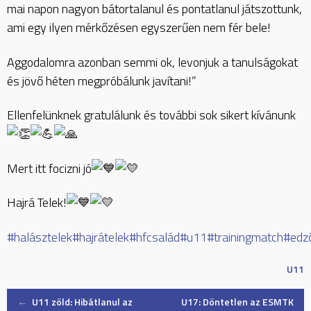
mai napon nagyon bátortalanul és pontatlanul játszottunk,
ami egy ilyen mérkőzésen egyszerűen nem fér bele!
Aggodalomra azonban semmi ok, levonjuk a tanulságokat
és jövő héten megpróbálunk javítani!”
Ellenfelünknek gratulálunk és további sok sikert kívánunk
Mert itt focizni jó
Hajrá Telek!
#halásztelek
#hajrátelek
#hfcsalád
#u11
#trainingmatch
#edz
U11
Post
←
U11 zöld: Hibátlanul az
U17: Döntetlen az ESMTK