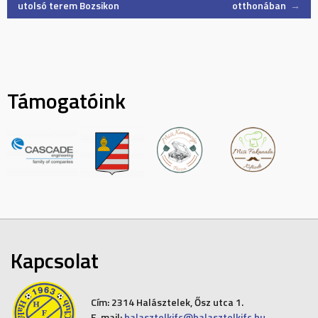
utolsó terem Bozsikon
otthonában
→
navigation
Támogatóink
Kapcsolat
Cím:
2314 Halásztelek, Ősz utca 1.
E-mail:
halasztelkifc@halasztelkifc.hu