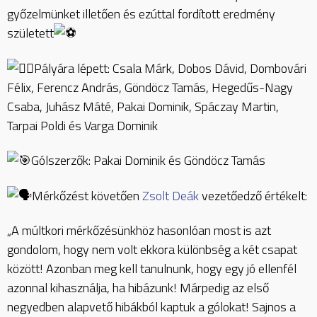
győzelmünket illetően és ezúttal fordított eredmény
született
Pályára lépett: Csala Márk, Dobos Dávid, Dombovári
Félix, Ferencz András, Göndöcz Tamás, Hegedűs-Nagy
Csaba, Juhász Máté, Pakai Dominik, Spáczay Martin,
Tarpai Poldi és Varga Dominik
Gólszerzők: Pakai Dominik és Göndöcz Tamás
Mérkőzést követően
Zsolt Deák
vezetőedző értékelt:
„A múltkori mérkőzésünkhöz hasonlóan most is azt
gondolom, hogy nem volt ekkora különbség a két csapat
között! Azonban meg kell tanulnunk, hogy egy jó ellenfél
azonnal kihasználja, ha hibázunk! Márpedig az első
negyedben alapvető hibákból kaptuk a gólokat! Sajnos a