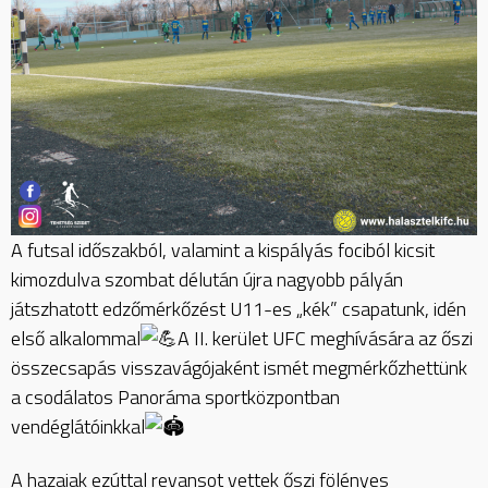
A futsal időszakból, valamint a kispályás fociból kicsit
kimozdulva szombat délután újra nagyobb pályán
játszhatott edzőmérkőzést U11-es „kék” csapatunk, idén
első alkalommal
A II. kerület UFC meghívására az őszi
összecsapás visszavágójaként ismét megmérkőzhettünk
a csodálatos Panoráma sportközpontban
vendéglátóinkkal
A hazaiak ezúttal revansot vettek őszi fölényes