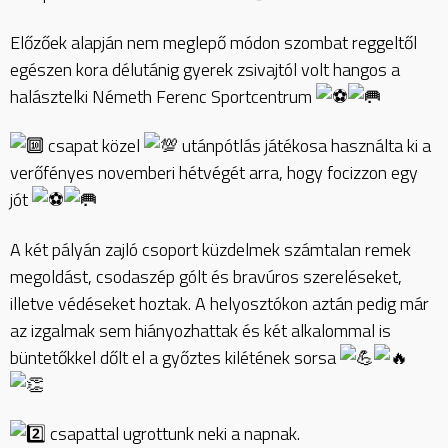
Előzőek alapján nem meglepő módon szombat reggeltől
egészen kora délutánig gyerek zsivajtól volt hangos a
halásztelki Németh Ferenc Sportcentrum
csapat közel
utánpótlás játékosa használta ki a
verőfényes novemberi hétvégét arra, hogy focizzon egy
jót
A két pályán zajló csoport küzdelmek számtalan remek
megoldást, csodaszép gólt és bravúros szereléseket,
illetve védéseket hoztak. A helyosztókon aztán pedig már
az izgalmak sem hiányozhattak és két alkalommal is
büntetőkkel dőlt el a győztes kilétének sorsa
csapattal ugrottunk neki a napnak.