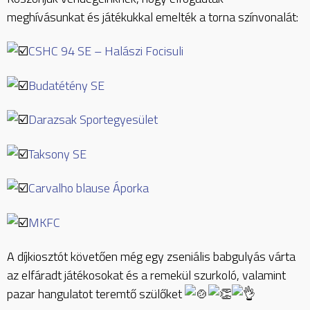
meghívásunkat és játékukkal emelték a torna színvonalát:
CSHC 94 SE – Halászi Focisuli
Budatétény SE
Darazsak Sportegyesület
Taksony SE
Carvalho blause Áporka
MKFC
A díjkiosztót követően még egy zseniális babgulyás várta
az elfáradt játékosokat és a remekül szurkoló, valamint
pazar hangulatot teremtő szülőket