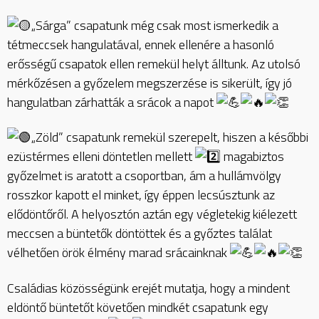
„Sárga” csapatunk még csak most ismerkedik a
tétmeccsek hangulatával, ennek ellenére a hasonló
erősségű csapatok ellen remekül helyt álltunk. Az utolsó
mérkőzésen a győzelem megszerzése is sikerült, így jó
hangulatban zárhatták a srácok a napot
„Zöld” csapatunk remekül szerepelt, hiszen a későbbi
ezüstérmes elleni döntetlen mellett
magabiztos
győzelmet is aratott a csoportban, ám a hullámvölgy
rosszkor kapott el minket, így éppen lecsúsztunk az
elődöntőről. A helyosztón aztán egy végletekig kiélezett
meccsen a büntetők döntöttek és a győztes találat
vélhetően örök élmény marad srácainknak
Családias közösségünk erejét mutatja, hogy a mindent
eldöntő büntetőt követően mindkét csapatunk egy