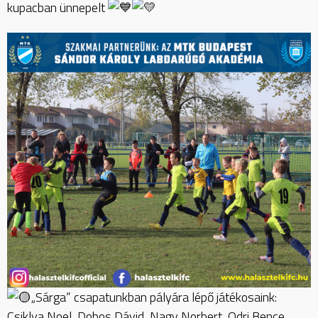
kupacban ünnepelt
„Sárga” csapatunkban pályára lépő játékosaink:
Csiklya Noel, Dobos Dávid, Nagy Norbert, Odri Bence,