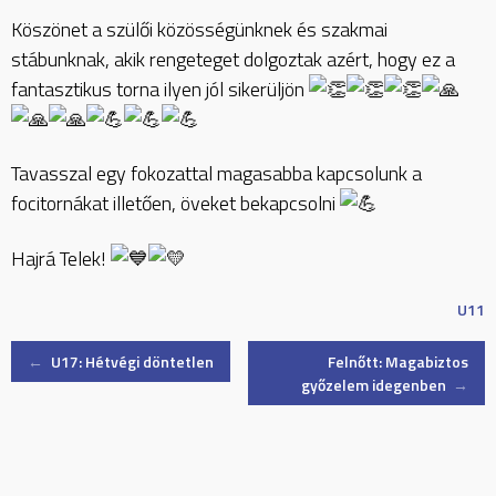
Köszönet a szülői közösségünknek és szakmai
stábunknak, akik rengeteget dolgoztak azért, hogy ez a
fantasztikus torna ilyen jól sikerüljön
Tavasszal egy fokozattal magasabba kapcsolunk a
focitornákat illetően, öveket bekapcsolni
Hajrá Telek!
U11
Post
←
U17: Hétvégi döntetlen
Felnőtt: Magabiztos
győzelem idegenben
→
navigation