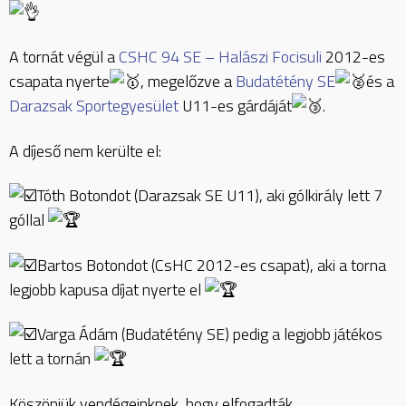
A tornát végül a
CSHC 94 SE – Halászi Focisuli
2012-es
csapata nyerte
, megelőzve a
Budatétény SE
és a
Darazsak Sportegyesület
U11-es gárdáját
.
A díjeső nem kerülte el:
Tóth Botondot (Darazsak SE U11), aki gólkirály lett 7
góllal
Bartos Botondot (CsHC 2012-es csapat), aki a torna
legjobb kapusa díjat nyerte el
Varga Ádám (Budatétény SE) pedig a legjobb játékos
lett a tornán
Köszönjük vendégeinknek, hogy elfogadták