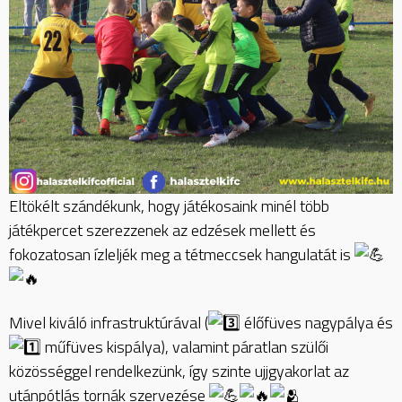
Eltökélt szándékunk, hogy játékosaink minél több
játékpercet szerezzenek az edzések mellett és
fokozatosan ízleljék meg a tétmeccsek hangulatát is
Mivel kiváló infrastruktúrával (
élőfüves nagypálya és
műfüves kispálya), valamint páratlan szülői
közösséggel rendelkezünk, így szinte ujjgyakorlat az
utánpótlás tornák szervezése