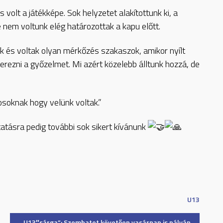
 volt a játékképe. Sok helyzetet alakítottunk ki, a
nem voltunk elég határozottak a kapu előtt.
unk és voltak olyan mérkőzés szakaszok, amikor nyílt
erezni a győzelmet. Mi azért közelebb álltunk hozzá, de
osoknak hogy velünk voltak.”
tatásra pedig további sok sikert kívánunk
U13
U13″sárga”: Szombatot követően vasárnap is pályán