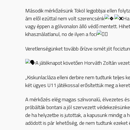
Második mérkőzésünk Tököl legjobbjai ellen folyt
ám elől ezúttal nem volt szerencsénk
Ha 
vagy éppen a gólvonalon álló védő mentett. Hih
kihasználatlanul, no de ilyen a foci
Veretlenségünket tovább őrízve ismét jót fociztun
A játéknapot követően Horváth Zoltán vezet
„Kiskunlacláza elleni derbire nem tudtunk teljes ke
két ügyes U11 játékossal erősítettük meg a keret
A mérkőzés elég magas színvonalú, élvezetes és n
próbálták bontani a jól szervezett védekezésünket
de ha helyzetbe is jutottak, a kapusunk mindig a 
adódott is pár lehetőség, de nem tudtunk ezeket é