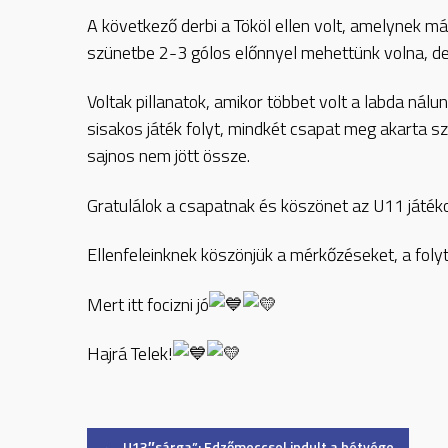
A következő derbi a Tököl ellen volt, amelynek más
szünetbe 2-3 gólos előnnyel mehettünk volna, de 
Voltak pillanatok, amikor többet volt a labda nál
sisakos játék folyt, mindkét csapat meg akarta sz
sajnos nem jött össze.
Gratulálok a csapatnak és köszönet az U11 játék
Ellenfeleinknek köszönjük a mérkőzéseket, a foly
Mert itt focizni jó
Hajrá Telek!
←
U13″sárga”: Edzőmeccsel indult a hétvége