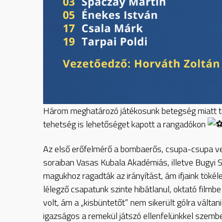
Három meghatározó játékosunk betegség miatt táv
tehetség is lehetőséget kapott a rangadókon
Az
első erőfelmérő a bombaerős, csupa-csupa ven
soraiban Vasas Kubala Akadémiás, illetve Bugyi 
magukhoz ragadták az irányítást, ám ifjaink tökél
lélegző csapatunk szinte hibátlanul, oktató filmb
volt, ám a „kisbüntetőt” nem sikerült gólra váltan
igazságos a remekül játszó ellenfelünkkel szemb