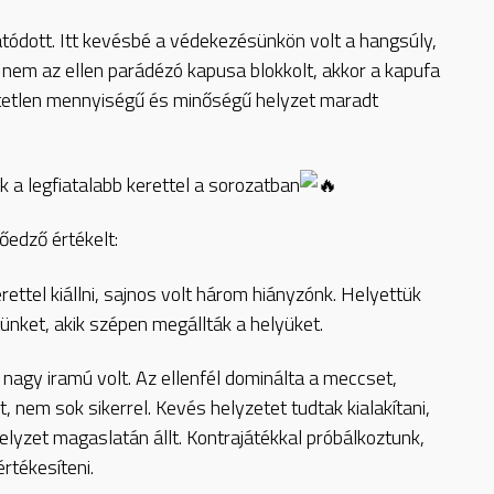
atódott. Itt kevésbé a védekezésünkön volt a hangsúly,
nem az ellen parádézó kapusa blokkolt, akkor a kapufa
etetlen mennyiségű és minőségű helyzet maradt
k a legfiatalabb kerettel a sorozatban
őedző értékelt:
rettel kiállni, sajnos volt három hiányzónk. Helyettük
ünket, akik szépen megállták a helyüket.
agy iramú volt. Az ellenfél dominálta a meccset,
, nem sok sikerrel. Kevés helyzetet tudtak kialakítani,
helyzet magaslatán állt. Kontrajátékkal próbálkoztunk,
rtékesíteni.