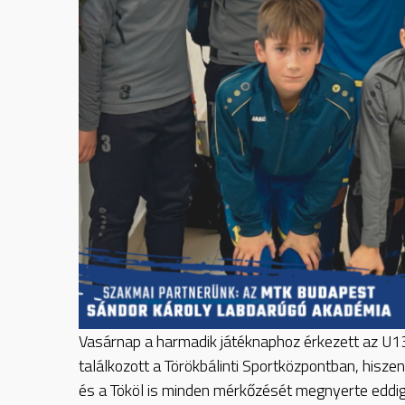
Vasárnap a harmadik játéknaphoz érkezett az U13-
találkozott a Törökbálinti Sportközpontban, hisze
és a Tököl is minden mérkőzését megnyerte eddi