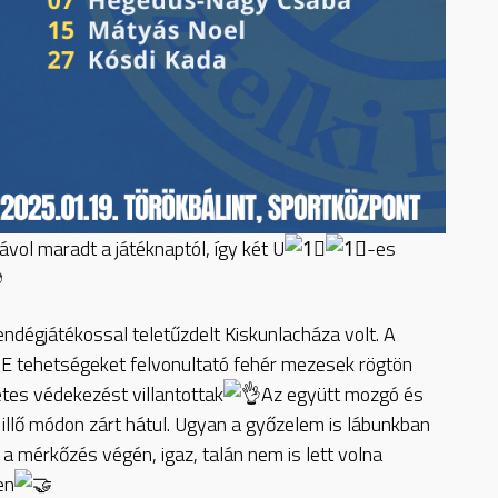
ol maradt a játéknaptól, így két U
-es
dégjátékossal teletűzdelt Kiskunlacháza volt. A
SE tehetségeket felvonultató fehér mezesek rögtön
etes védekezést villantottak
Az együtt mozgó és
e illő módon zárt hátul. Ugyan a győzelem is lábunkban
i a mérkőzés végén, igaz, talán nem is lett volna
en