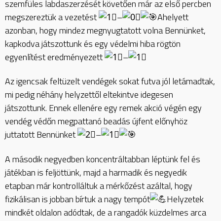
szemfüles labdaszerzését követően már az első percben
megszereztük a vezetést
–
Ahelyett
azonban, hogy mindez megnyugtatott volna Bennünket,
kapkodva játszottunk és egy védelmi hiba rögtön
egyenlítést eredményezett
–
Az igencsak feltüzelt vendégek sokat futva jól letámadtak,
mi pedig néhány helyzettől eltekintve idegesen
játszottunk. Ennek ellenére egy remek akció végén egy
vendég védőn megpattanó beadás újfent előnyhöz
juttatott Bennünket
–
A második negyedben koncentráltabban léptünk fel és
játékban is feljöttünk, majd a harmadik és negyedik
etapban már kontrolláltuk a mérkőzést azáltal, hogy
fizikálisan is jobban bírtuk a nagy tempót
Helyzetek
mindkét oldalon adódtak, de a rangadók küzdelmes arca