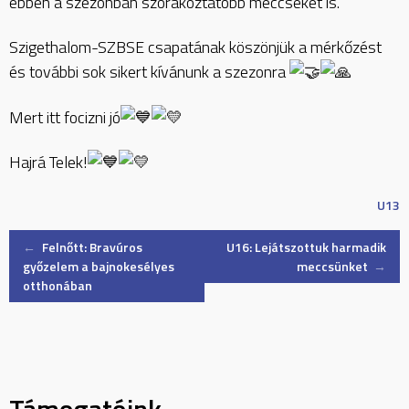
ebben a szezonban szórakoztatóbb meccseket is.”
Szigethalom-SZBSE csapatának köszönjük a mérkőzést
és további sok sikert kívánunk a szezonra
Mert itt focizni jó
Hajrá Telek!
U13
Post
←
Felnőtt: Bravúros
U16: Lejátszottuk harmadik
győzelem a bajnokesélyes
meccsünket
→
otthonában
navigation
Támogatóink