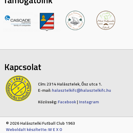
Kapcsolat
Cím:
2314 Halásztelek, Ősz utca 1.
E-mail:
halasztelkifc@halasztelkifc.hu
Közösség:
Facebook
|
Instagram
© 2026 Halásztelki Futball Club 1963
Weboldalt készítette: W E X O