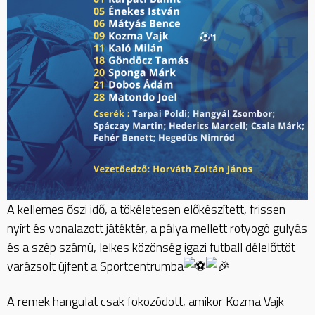
A kellemes őszi idő, a tökéletesen előkészített, frissen
nyírt és vonalazott játéktér, a pálya mellett rotyogó gulyás
és a szép számú, lelkes közönség igazi futball délelőttöt
varázsolt
újfent a Sportcentrumba
A remek hangulat csak fokozódott, amikor Kozma Vajk