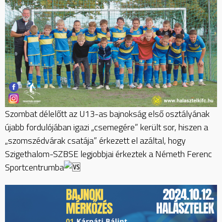
Szombat délelőtt az U13-as bajnokság első osztályának
újabb fordulójában igazi „csemegére” került sor, hiszen a
„szomszédvárak csatája” érkezett el azáltal, hogy
Szigethalom-SZBSE legjobbjai érkeztek a Németh Ferenc
Sportcentrumba