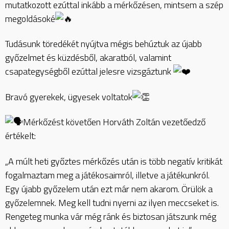
mutatkozott ezúttal inkább a mérkőzésen, mintsem a szép
megoldásoké
Tudásunk töredékét nyújtva mégis behúztuk az újabb
győzelmet és küzdésből, akaratból, valamint
csapategységből ezúttal jelesre vizsgáztunk
Bravó gyerekek, ügyesek voltatok
Mérkőzést követően Horváth Zoltán vezetőedző
értékelt:
„A múlt heti győztes mérkőzés után is több negatív kritikát
fogalmaztam meg a játékosaimról, illetve a játékunkról.
Egy újabb győzelem után ezt már nem akarom. Örülök a
győzelemnek. Meg kell tudni nyerni az ilyen meccseket is.
Rengeteg munka vár még ránk és biztosan játszunk még