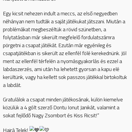
Egy kicsit nehezen indult a meccs, az első negyedben
néhányan nem tudták a saját játékukat játszani. Miután a
problémákat megbeszéltük a rövid szünetben, a
folytatásban már sikerült megfelelő fordulatszámra
pörgetni a csapat játékát. Ezután már egyénileg és
csapatjátékban is sikerült az ellenfél fölé kerekednünk. Jól
ment az ellenfél térfelén a nyomásgyakorlás és ezzel a
labdaszerzés, ami után ha lehetett gyorsan a kapu elé
kerültünk, vagy ha kellett sok passzos játékkal birtokoltuk
a labdát.
Gratulálok a csapat minden játékosának, külön kiemelve
közülük a 4 gólt szerző Dontu Ionut Janikát, valamint a
sokat fejlődő Nagy Zsombort és Kiss Ricsit!”
Hajrá Telek!