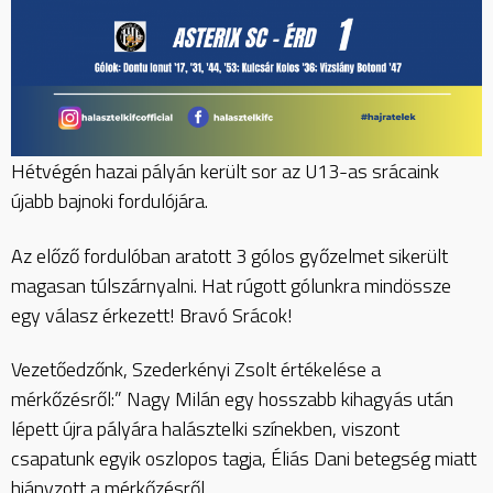
Hétvégén hazai pályán került sor az U13-as srácaink
újabb bajnoki fordulójára.
Az előző fordulóban aratott 3 gólos győzelmet sikerült
magasan túlszárnyalni. Hat rúgott gólunkra mindössze
egy válasz érkezett! Bravó Srácok!
Vezetőedzőnk, Szederkényi Zsolt értékelése a
mérkőzésről:” Nagy Milán egy hosszabb kihagyás után
lépett újra pályára halásztelki színekben, viszont
csapatunk egyik oszlopos tagja, Éliás Dani betegség miatt
hiányzott a mérkőzésről.