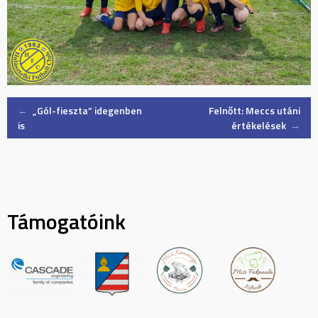
Post
←
„Gól-fieszta” idegenben
Felnőtt: Meccs utáni
is
értékelések
→
navigation
Támogatóink