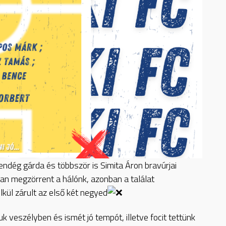
ndég gárda és többször is Simita Áron bravúrjai
an megzörrent a hálónk, azonban a találat
lkül zárult az első két negyed
k veszélyben és ismét jó tempót, illetve focit tettünk