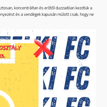
iztosan, koncentráltan és erőtől duzzadóan kezdtük a
yezést és a vendégek kapusán múlott csak, hogy ne