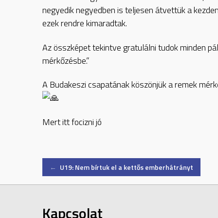
negyedik negyedben is teljesen átvettük a kezdem
ezek rendre kimaradtak.
Az összképet tekintve gratulálni tudok minden pá
mérkőzésbe.”
A Budakeszi csapatának köszönjük a remek mérkő
Mert itt focizni jó
Post
←
U19: Nem bírtuk el a kettős emberhátrányt
navigation
Kapcsolat