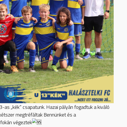
3-as „kék” csapatunk. Hazai pályán fogadtuk a kiváló
dkétszer megtréfáltak Bennünket és a
 fokán végeztek