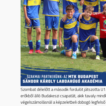
Szombat délelőtt a második fordulót játszotta U1
erőkből álló Budakeszi csapatát, akik tavaly min
végelszámolásnál a képzeletbeli dobogó legfelső