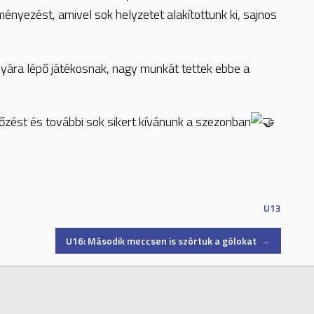
ényezést, amivel sok helyzetet alakítottunk ki, sajnos
lyára lépő játékosnak, nagy munkát tettek ebbe a
zést és további sok sikert kívánunk a szezonban
U13
U16: Második meccsen is szórtuk a gólokat
→