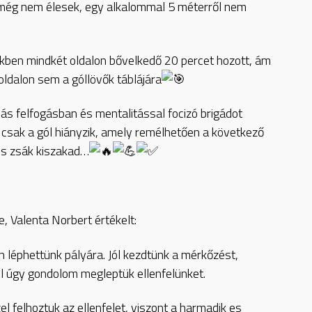
 még nem élesek, egy alkalommal 5 méterről nem
kben mindkét oldalon bővelkedő 20 percet hozott, ám
 oldalon sem a góllövők táblájára
ás felfogásban és mentalitással focizó brigádot
csak a gól hiányzik, amely remélhetően a következő
os zsák kiszakad…
 Valenta Norbert értékelt:
n léphettünk pályára. Jól kezdtünk a mérkőzést,
l úgy gondolom megleptük ellenfelünket.
l felhoztuk az ellenfelet, viszont a harmadik es