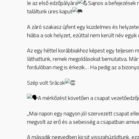
le az első edzőpályára
Sajnos a befejezések
találtunk üres kaput
A záró szakasz újfent egy küzdelmes és helyzete
hiába a sok helyzet, ezúttal nem került név egyik
Az egy héttel korábbiakhoz képest egy teljesen m
láthattunk, remek megoldásokat bemutatva. Már 
fordulóban meg is érkezik… Ha pedig az a bizony
Szép volt Srácok
A mérkőzést követően a csapat vezetőedzője,
„Mai napon egy nagyon jól szervezett csapat elle
megvolt az erő és a sebesség a csapatban amive
A második negyedben kicsit visszahúzódtunk, ezze