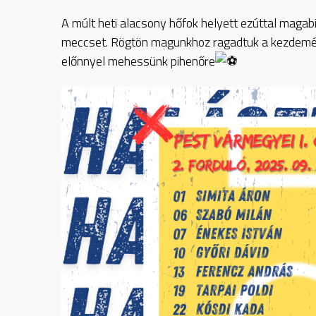
A múlt heti alacsony hőfok helyett ezúttal magab
meccset. Rögtön magunkhoz ragadtuk a kezdemén
előnnyel mehessünk pihenőre