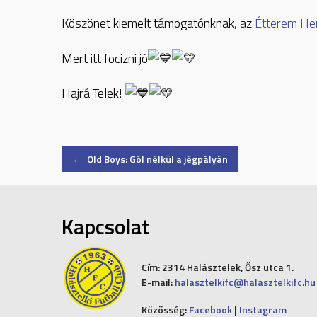
Köszönet kiemelt támogatónknak, az
Étterem He
Mert
itt focizni jó
Hajrá Telek!
Post
←
Old Boys: Gól nélkül a jégpályán
navigation
Kapcsolat
Cím:
2314 Halásztelek, Ősz utca 1.
E-mail:
halasztelkifc@halasztelkifc.hu
Közösség:
Facebook
|
Instagram