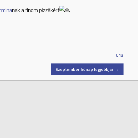
rmina
nak a finom pizzákért
U13
Szeptember hónap legjobbjai
→