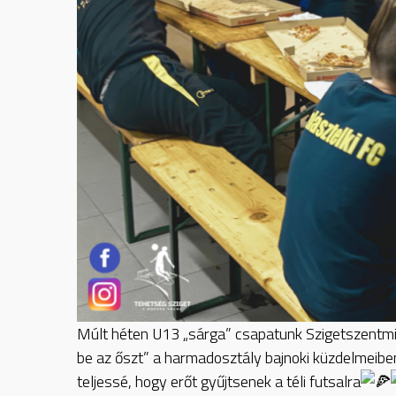
Múlt héten U13 „sárga” csapatunk Szigetszentm
be az őszt” a harmadosztály bajnoki küzdelmeibe
teljessé, hogy erőt gyűjtsenek a téli futsalra