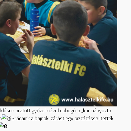
iklóson aratott győzelmével dobogóra „kormányozta
n
Srácaink a bajnoki zárást egy pizzázással tették