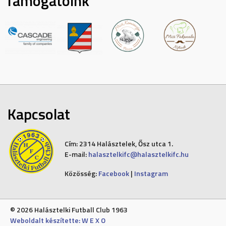
Támogatóink
Kapcsolat
Cím:
2314 Halásztelek, Ősz utca 1.
E-mail:
halasztelkifc@halasztelkifc.hu
Közösség:
Facebook
|
Instagram
© 2026 Halásztelki Futball Club 1963
Weboldalt készítette: W E X O