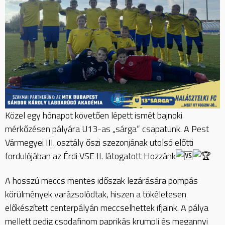
Közel
egy hónapot követően lépett ismét bajnoki
mérkőzésen pályára U13-as „sárga” csapatunk. A Pest
Vármegyei III. osztály őszi szezonjának utolsó előtti
fordulójában az Érdi VSE II. látogatott Hozzánk
A hosszú meccs mentes időszak lezárására pompás
körülmények varázsolódtak, hiszen a tökéletesen
előkészített centerpályán meccselhettek ifjaink. A pálya
mellett pedig csodafinom paprikás krumpli és megannyi