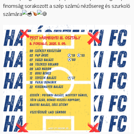
finomság sorakozott a szép számú nézősereg és szurkoló
számára