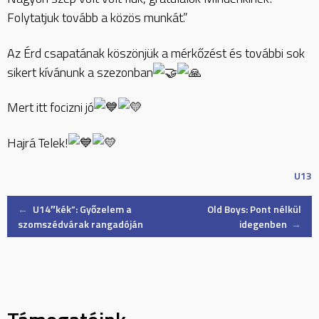
Folytatjuk tovább a közös munkát.”
Az Érd csapatának köszönjük a mérkőzést és további sok
sikert kívánunk a szezonban
Mert itt focizni jó
Hajrá Telek!
U13
Post
←
U14″kék”: Győzelem a
Old Boys: Pont nélkül
szomszédvárak rangadóján
idegenben
→
navigation