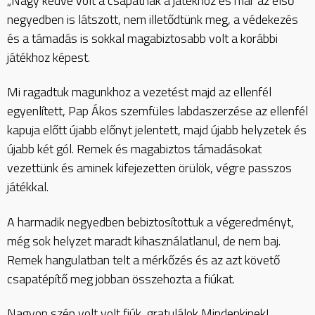
„Nagy kedve volt a csapatnak a játékhoz és már az első
negyedben is látszott, nem illetődtünk meg, a védekezés
és a támadás is sokkal magabiztosabb volt a korábbi
játékhoz képest.
Mi ragadtuk magunkhoz a vezetést majd az ellenfél
egyenlített, Pap Ákos szemfüles labdaszerzése az ellenfél
kapuja előtt újabb előnyt jelentett, majd újabb helyzetek és
újabb két gól. Remek és magabiztos támadásokat
vezettünk és aminek kifejezetten örülök, végre passzos
játékkal.
A harmadik negyedben bebiztosítottuk a végeredményt,
még sok helyzet maradt kihasználatlanul, de nem baj.
Remek hangulatban telt a mérkőzés és az azt követő
csapatépítő meg jobban összehozta a fiúkat.
Nagyon szép volt volt fiúk, gratulálok Mindenkinek!