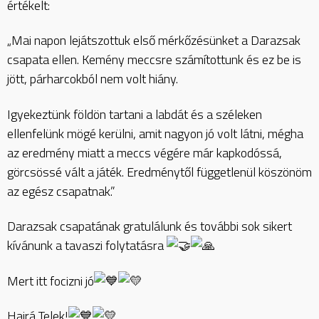
értékelt:
„Mai napon lejátszottuk első mérkőzésünket a Darazsak
csapata ellen. Kemény meccsre számítottunk és ez be is
jött, párharcokból nem volt hiány.
Igyekeztünk földön tartani a labdát és a széleken
ellenfelünk mögé kerülni, amit nagyon jó volt látni, mégha
az eredmény miatt a meccs végére már kapkodóssá,
görcsössé vált a játék. Eredménytől függetlenül köszönöm
az egész csapatnak.”
Darazsak csapatának gratulálunk és további sok sikert
kívánunk a tavaszi folytatásra
Mert itt focizni jó
Hajrá Telek!