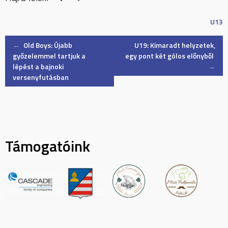
U13
Post
←
Old Boys: Újabb
U19: Kimaradt helyzetek,
győzelemmel tartjuk a
egy pont két gólos előnyből
lépést a bajnoki
→
navigation
versenyfutásban
Támogatóink