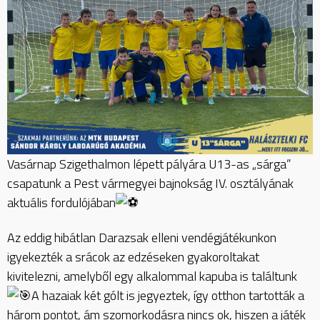
Vasárnap Szigethalmon lépett pályára U13-as „sárga”
csapatunk a Pest vármegyei bajnokság IV. osztályának
aktuális fordulójában
Az eddig hibátlan Darazsak elleni vendégjátékunkon
igyekezték a srácok az edzéseken gyakoroltakat
kivitelezni, amelyből egy alkalommal kapuba is találtunk
A hazaiak két gólt is jegyeztek, így otthon tartották a
három pontot, ám szomorkodásra nincs ok, hiszen a játék