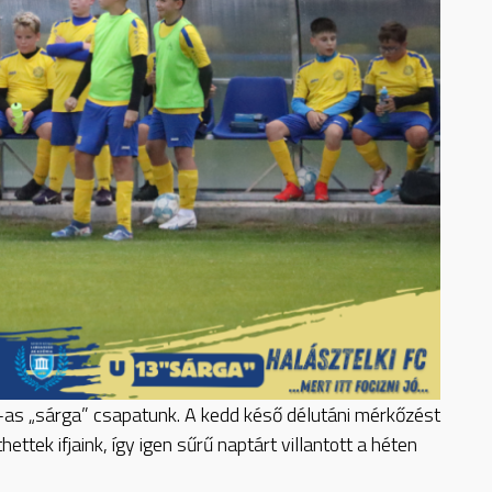
3-as „sárga” csapatunk. A kedd késő délutáni mérkőzést
tek ifjaink, így igen sűrű naptárt villantott a héten