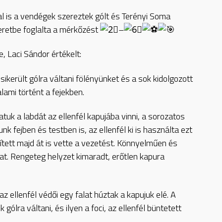
l is a vendégek szereztek gólt és Terényi Soma
keretbe foglalta a mérkőzést
–
 Laci Sándor értékelt:
ikerült gólra váltani fölényünket és a sok kidolgozott
lami történt a fejekben.
uk a labdát az ellenfél kapujába vinni, a sorozatos
k fejben és testben is, az ellenfél ki is használta ezt
tett majd át is vette a vezetést. Könnyelműen és
t. Rengeteg helyzet kimaradt, erőtlen kapura
az ellenfél védői egy falat húztak a kapujuk elé. A
lra váltani, és ilyen a foci, az ellenfél büntetett