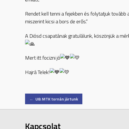
Rendet kell tenni a fejekben és folytatjuk tovább 
miszerint kicsi a bors de erős.”
A Diósd csapatának gratulálunk, köszönjük a mér
Mert itt focizni jó
Hajrá Telek!
Post
←
U8: MTK tornán jártunk
navigation
Kapcsolat