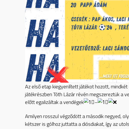
Az első etap kiegyenlített játékot hozott, mindké
játékrészben Tóth Lázár révén megszereztük a v
előtt egalizáltak a vendégek
–
Amilyen rosszul végződött a második negyed, oly
kétszer is gólhoz juttatta a diósdiakat, így az u