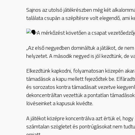
Sajnos az utolsó játékrészben még két alkalomma
találata csupán a szépítésre volt elegendő, ami 
A mérkőzést követően a csapat vezetőedzője,
„Az első negyedben domináltuk a játákot, de nem s
helyzetet. A második negyed is jól kezdtünk, de va
Elkezdtünk kapkodni, folyamatosan közepén akarat
támadások a kapu mellett fejeződtek be. Elfáradtun
és sorozatos kontra támadásait vezetve kiegyenlí
dekoncentráltan vezettük a pontatlan támadásoka
lövéseinket a kapusuk kivédte.
A játékot középre koncentrálva azt értük el, hogy 
számtalan szögletet és pontrúgásokat nem tudtuk gó
emiatt.