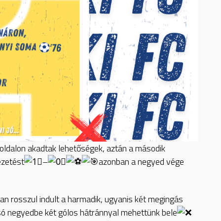
t oldalon akadtak lehetőségek, aztán a második
ezetést
–
azonban a negyed vége
an rosszul indult a harmadik, ugyanis két megingás
tolsó negyedbe két gólos hátránnyal mehettünk bele