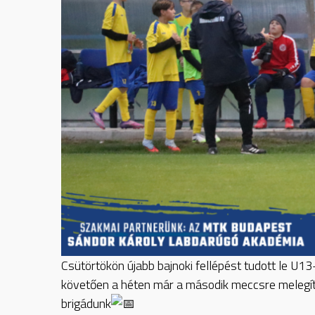
Csütörtökön újabb bajnoki fellépést tudott le U1
követően a héten már a második meccsre melegíthet
brigádunk