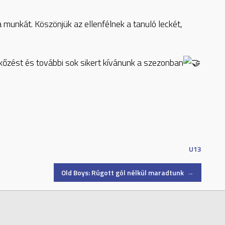
a munkát. Köszönjük az ellenfélnek a tanuló leckét,
kőzést és további sok sikert kívánunk a szezonban
U13
Old Boys: Rúgott gól nélkül maradtunk
→