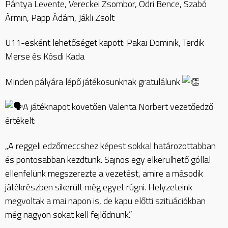
Pántya Levente, Vereckei Zsombor, Odri Bence, Szabó
Ármin, Papp Ádám, Jákli Zsolt
U11-esként lehetőséget kapott: Pakai Dominik, Terdik
Merse és Kósdi Kada
Minden pályára lépő játékosunknak gratulálunk
A játéknapot követően Valenta Norbert vezetőedző
értékelt:
„A reggeli edzőmeccshez képest sokkal határozottabban
és pontosabban kezdtünk. Sajnos egy elkerülhető góllal
ellenfelünk megszerezte a vezetést, amire a második
játékrészben sikerült még egyet rúgni. Helyzeteink
megvoltak a mai napon is, de kapu előtti szituációkban
még nagyon sokat kell fejlődnünk.”