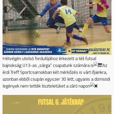
Hétvégén utolsó fordulójához érkezett a téli futsal
bajnokság U13-as „sárga” csapatunk számára is
Az
érdi Treff Sportcsarnokban két mérkőzés is várt ifjainkra,
azonban ebből csupán egyszer 30 lett, ugyanis a dömsödi
legények nem tették tiszteletüket a záró napon