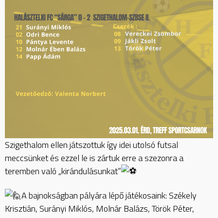
Szigethalom ellen játszottuk így idei utolsó futsal
meccsünket és ezzel le is zártuk erre a szezonra a
teremben való „kirándulásunkat”
A bajnokságban pályára lépő játékosaink: Székely
Krisztián, Surányi Miklós, Molnár Balázs, Török Péter,