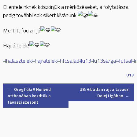
Ellenfeleinknek köszönjük a mérkőzéseket, a folytatásra
pedig további sok sikert kívánunk
Mert itt focizni jó
Hajrá Telek!
#halásztelek
#hajrátelek
#hfcsalád
#u13
#u13sárga
#futsal
#m
U13
Post
←
Öregfiúk: A Honvéd
U8: Hibátlan rajt a tavaszi
otthonában kezdtük a
Delej Ligában
→
tavaszi szezont
navigation