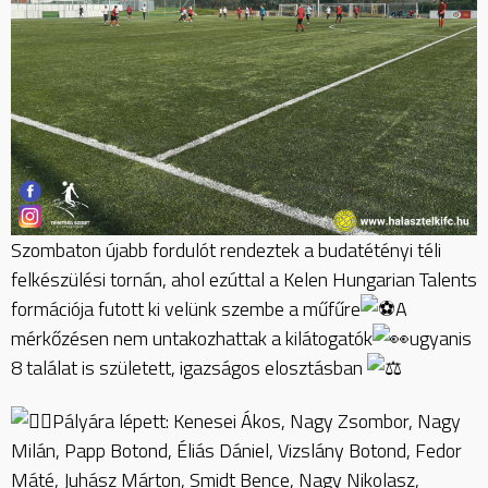
Szombaton újabb fordulót rendeztek a budatétényi téli
felkészülési tornán, ahol ezúttal a Kelen Hungarian Talents
formációja futott ki velünk szembe a műfűre
A
mérkőzésen nem untakozhattak a kilátogatók
ugyanis
8 találat is született, igazságos elosztásban
Pályára lépett: Kenesei Ákos, Nagy Zsombor, Nagy
Milán, Papp Botond, Éliás Dániel, Vizslány Botond, Fedor
Máté, Juhász Márton, Smidt Bence, Nagy Nikolasz,