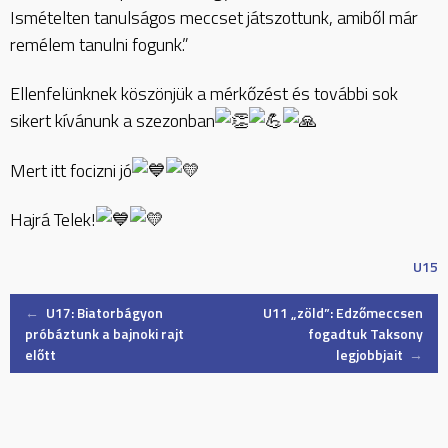
Ismételten tanulságos meccset játszottunk, amiből már
remélem tanulni fogunk.”
Ellenfelünknek köszönjük a mérkőzést és további sok
sikert kívánunk a szezonban
Mert itt focizni jó
Hajrá Telek!
U15
Post
←
U17: Biatorbágyon
U11 „zöld”: Edzőmeccsen
próbáztunk a bajnoki rajt
fogadtuk Taksony
előtt
legjobbjait
→
navigation