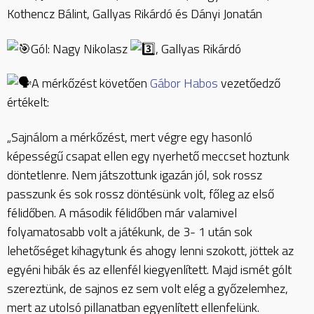
Kothencz Bálint,
Gallyas Rikárdó és Dányi Jonatán
Gól: Nagy Nikolasz
, Gallyas Rikárdó
A mérkőzést követően
Gábor Habos
vezetőedző
értékelt:
„Sajnálom a mérkőzést, mert végre egy hasonló
képességű csapat ellen egy nyerhető meccset hoztunk
döntetlenre. Nem játszottunk igazán jól, sok rossz
passzunk és sok rossz döntésünk volt, főleg az első
félidőben. A második félidőben már valamivel
folyamatosabb volt a játékunk, de 3- 1 után sok
lehetőséget kihagytunk és ahogy lenni szokott, jöttek az
egyéni hibák és az ellenfél kiegyenlített. Majd ismét gólt
szereztünk, de sajnos ez sem volt elég a győzelemhez,
mert az utolsó pillanatban egyenlített ellenfelünk.