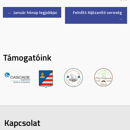
Post
←
Január hónap legjobbjai
Felnőtt: Kijózanító vereség
→
navigation
Támogatóink
Kapcsolat