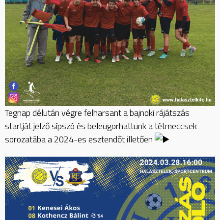
Tegnap délután végre felharsant a bajnoki rájátszás
startját jelző sípszó és beleugorhattunk a tétmeccsek
sorozatába a 2024-es esztendőt illetően