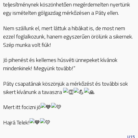
teljesítménynek köszönhetően megérdemelten nyertünk
egy ismételten gólgazdag mérkőzésen a Páty ellen.
Nem szállunk el, mert láttuk a hibákat is, de most nem
ezzel foglalkozunk, hanem egyszerűen örölünk a sikernek.
Szép munka volt fiúk!
Jó pihenést és kellemes húsvéti ünnepeket kívánok
mindenkinek! Megyünk tovább!”
Páty csapatának köszönjük a mérkőzést és további sok
sikert kívánunk a tavaszra
Mert itt focizni jó
Hajrá Telek!
U15