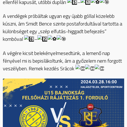
ellenfél kapusát, utóbbi duplán
–
A vendégek próbáltak ugyan egy újabb góllal közelebb
kúszni, ám Smidt Bence szinte postafordultával tartotta a
különbséget egy „szép elfutás-higgadt befejezés”
kombóval
–
A végére kicsit belekényelmesedtünk, a lemenő nap
fényével mi is bepislákoltunk, ám a győzelem nem forgott
veszélyben. Remek kezdés Srácok