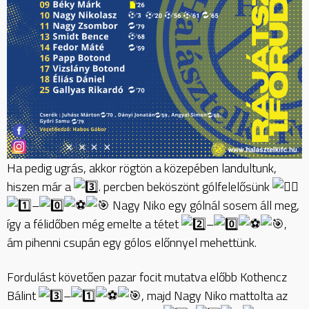
Ha pedig ugrás, akkor rögtön a közepében landultunk,
hiszen már a
. percben beköszönt gólfelelősünk
–
Nagy Niko egy gólnál sosem áll meg,
így a félidőben még emelte a tétet
–
,
ám pihenni csupán egy gólos előnnyel mehettünk.
Fordulást követően pazar focit mutatva előbb Kothencz
Bálint
–
, majd Nagy Niko mattolta az