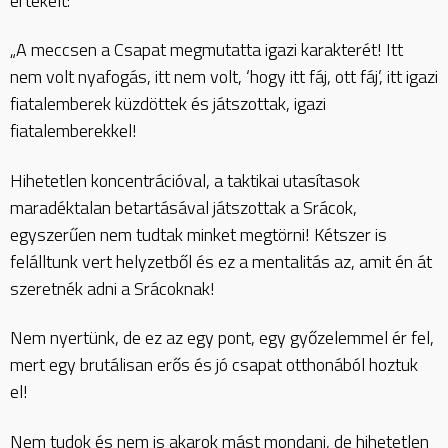
értékelt:
„A meccsen a Csapat megmutatta igazi karakterét! Itt
nem volt nyafogás, itt nem volt, ‘hogy itt fáj, ott fáj’, itt igazi
fiatalemberek küzdöttek és játszottak, igazi
fiatalemberekkel!
Hihetetlen koncentrációval, a taktikai utasítasok
maradéktalan betartásával játszottak a Srácok,
egyszerűen nem tudtak minket megtörni! Kétszer is
felálltunk vert helyzetből és ez a mentalitás az, amit én át
szeretnék adni a Srácoknak!
Nem nyertünk, de ez az egy pont, egy győzelemmel ér fel,
mert egy brutálisan erős és jó csapat otthonából hoztuk
el!
Nem tudok és nem is akarok mást mondani, de hihetetlen