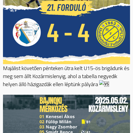
Majálist követően pénteken útra kelt U15-ös brigádunk és
meg sem állt Kozármislenyig, ahol a tabella negyedik
helyen álló házigazdák ellen léptünk pályára