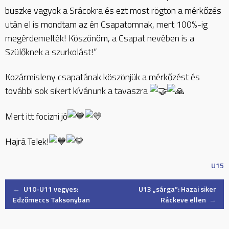
büszke vagyok a Srácokra és ezt most rögtön a mérkőzés
után el is mondtam az én Csapatomnak, mert 100%-ig
megérdemelték! Köszönöm, a Csapat nevében is a
Szülőknek a szurkolást!”
Kozármisleny csapatának köszönjük a mérkőzést és
további sok sikert kívánunk a tavaszra
Mert itt focizni jó
Hajrá Telek!
U15
Post
←
U10-U11 vegyes:
U13 „sárga”: Hazai siker
Edzőmeccs Taksonyban
Ráckeve ellen
→
navigation