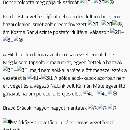
Bence toldotta meg góljaink számát
–
Fordulást követően újfent nehezen lendültünk bele, ami
hazai oldalon ismét gólt eredményezett
–
,
ám Kozma Sanyi szinte postafordultával válaszolt
–
A Hitchcock-i dráma azonban csak ezzel lendült bele…
Még ki sem tapsoltuk magunkat, egyenlítettek a hazaiak
–
, majd nem sokkal a vége előtt megszerezték a
vezetést is
–
. A gólos adok-kapok azonban nem
ért véget és a végszó Nálunk volt Kálmán Máté egyenlítő
góljával, három perccel a lefújás előtt
–
Bravó Srácok, nagyon nagyot mentetek
Mérkőzést követően Lukács Tamás vezetőedző