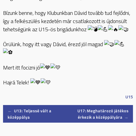
Bízunk benne, hogy Klubunkban Dávid tovább tud fejlődni,
így a felkészülés kezdetén már csatlakozott is újdonsült
tehetségünk az U15-ös brigádunkhoz
Örülünk, hogy itt vagy Dávid, érezd jól magad
Mert itt focizni jó
Hajrá Telek!
U15
Post
←
U13: Teljessé vált a
U17: Meghatározó játékos
középpálya
érkezik a középpályára
→
navigation