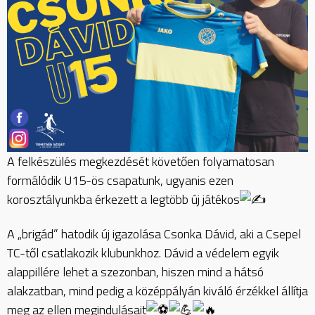
A felkészülés megkezdését követően folyamatosan
formálódik U15-ös csapatunk, ugyanis ezen
korosztályunkba érkezett a legtöbb új játékos
A „brigád” hatodik új igazolása Csonka Dávid, aki a Csepel
TC-től csatlakozik klubunkhoz. Dávid a védelem egyik
alappillére lehet a szezonban, hiszen mind a hátsó
alakzatban, mind pedig a középpályán kiváló érzékkel állítja
meg az ellen megindulásait