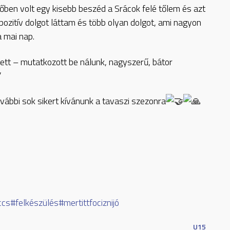
őben volt egy kisebb beszéd a Srácok felé tőlem és azt
pozitív dolgot láttam és több olyan dolgot, ami nagyon
 mai nap.
tt – mutatkozott be nálunk, nagyszerű, bátor
”
ábbi sok sikert kívánunk a tavaszi szezonra
ccs
#felkészülés
#mertittfociznijó
U15