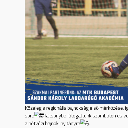
Közeleg a regionális bajnokság első mérkőzése, 
sora
Taksonyba látogattunk szombaton és ve
a hétvégi bajnoki nyitányra