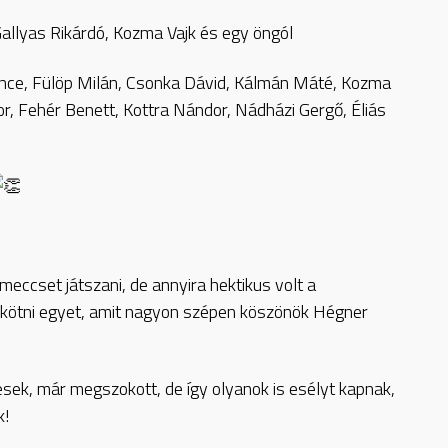
llyas Rikárdó, Kozma Vajk és egy öngól
ce, Fülöp Milán, Csonka Dávid, Kálmán Máté, Kozma
r, Fehér Benett, Kottra Nándor, Nádházi Gergő, Éliás
ccset játszani, de annyira hektikus volt a
lekötni egyet, amit nagyon szépen köszönök Hégner
esek, már megszokott, de így olyanok is esélyt kapnak,
k!