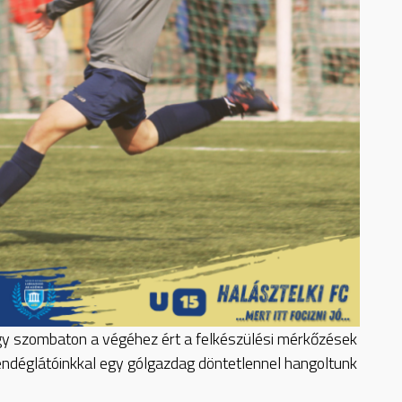
így szombaton a végéhez ért a felkészülési mérkőzések
ndéglátóinkkal egy gólgazdag döntetlennel hangoltunk