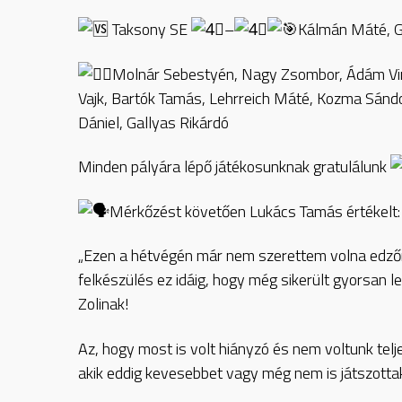
Taksony SE
–
Kálmán Máté, Ga
Molnár Sebestyén, Nagy Zsombor, Ádám Vin
Vajk, Bartók Tamás, Lehrreich Máté, Kozma Sándo
Dániel, Gallyas Rikárdó
Minden pályára lépő játékosunknak gratulálunk
Mérkőzést követően Lukács Tamás értékelt:
„Ezen a hétvégén már nem szerettem volna edzőme
felkészülés ez idáig, hogy még sikerült gyorsan 
Zolinak!
Az, hogy most is volt hiányzó és nem voltunk telj
akik eddig kevesebbet vagy még nem is játszotta