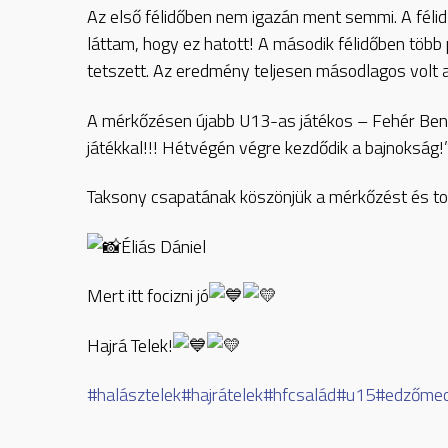
Az első félidőben nem igazán ment semmi. A félid
láttam, hogy ez hatott! A második félidőben több 
tetszett. Az eredmény teljesen másodlagos volt a
A mérkőzésen újabb U13-as játékos – Fehér Bene
játékkal!!! Hétvégén végre kezdődik a bajnokság!
Taksony csapatának köszönjük a mérkőzést és tov
Éliás Dániel
Mert itt focizni jó
Hajrá Telek!
#halásztelek
#hajrátelek
#hfcsalád
#u15
#edzőme