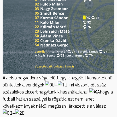
Az első negyedóra vége előtt egy kihagyást könyörtelenül
büntettek a vendégek
–
, mi viszont két száz
százalékos ziccert hagytunk kihasználatlanul
Ahogy a
futball íratlan szabályai
is rögzítik, ezt nem lehet
következmények nélkül megúszni, érkezett is a válasz
–