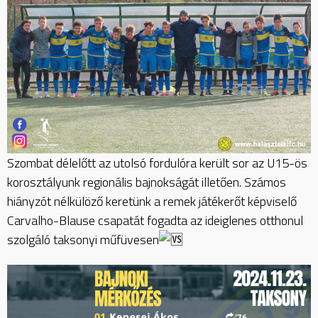
Szombat délelőtt az utolsó fordulóra került sor az U15-ös
korosztályunk regionális bajnokságát illetően. Számos
hiányzót nélkülöző keretünk a remek játékerőt képviselő
Carvalho-Blause csapatát fogadta az ideiglenes otthonul
szolgáló taksonyi műfüvesen