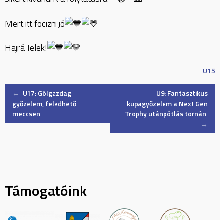
Mert itt focizni jó
Hajrá Telek!
U15
Post
←
U17: Gólgazdag
U9: Fantasztikus
győzelem, feledhető
kupagyőzelem a Next Gen
meccsen
Trophy utánpótlás tornán
navigation
→
Támogatóink