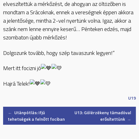
elveszítettük a mérkőzést, de ahogyan az öltözőben is
mondtam a Srácoknak, ennek a vereségnek éppen akkora
a jelentősége, mintha 2-vel nyertünk volna. Igaz, akkor a
szánk nem lenne ennyire keserű… Pénteken edzés, majd
szombaton újabb mérkőzés!
Dolgozunk tovább, hogy szép tavaszunk legyen!”
Mert itt focizni jó
Hajrá Telek!
U19
Post
←
Utánpótlás: Ifjú
U13: Gólérzékeny támadóval
tehetségek a felnőtt fociban
erősítettünk
→
navigation