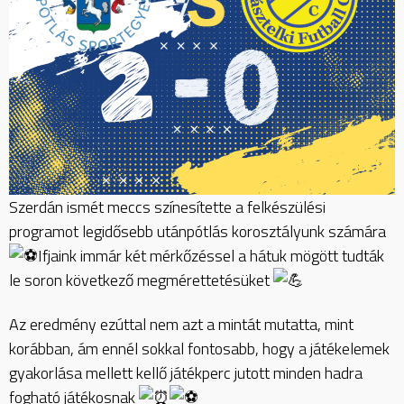
Szerdán ismét meccs színesítette a felkészülési
programot legidősebb utánpótlás korosztályunk számára
Ifjaink immár két mérkőzéssel a hátuk mögött tudták
le soron következő megmérettetésüket
Az eredmény ezúttal nem azt a mintát mutatta, mint
korábban, ám ennél sokkal fontosabb, hogy a játékelemek
gyakorlása mellett kellő játékperc jutott minden hadra
fogható játékosnak