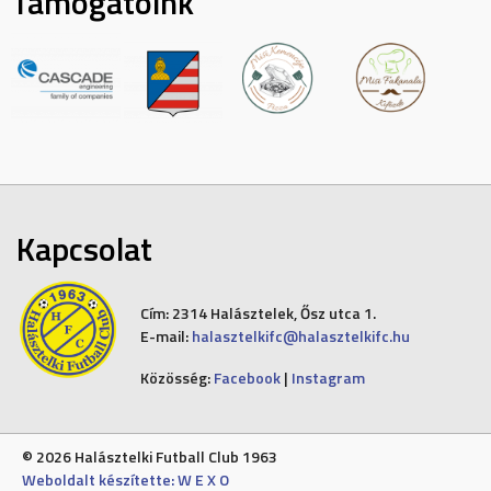
Támogatóink
Kapcsolat
Cím:
2314 Halásztelek, Ősz utca 1.
E-mail:
halasztelkifc@halasztelkifc.hu
Közösség:
Facebook
|
Instagram
© 2026 Halásztelki Futball Club 1963
Weboldalt készítette: W E X O