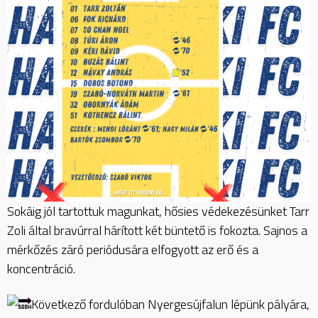
Sokáig jól tartottuk magunkat, hősies védekezésünket Tarr
Zoli által bravúrral hárított két büntető is fokozta. Sajnos a
mérkőzés záró periódusára elfogyott az erő és a
koncentráció.
Következő fordulóban Nyergesújfalun lépünk pályára,