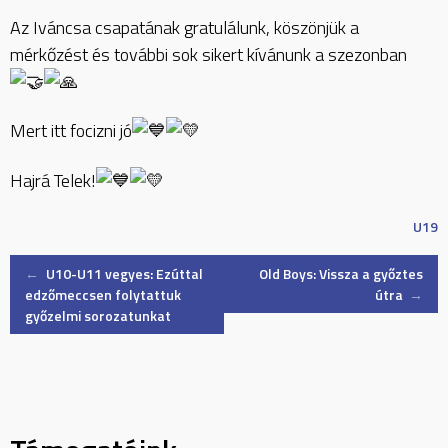
Az Iváncsa csapatának gratulálunk, köszönjük a
mérkőzést és további sok sikert kívánunk a szezonban
Mert itt focizni jó
Hajrá Telek!
U19
Post
←
U10-U11 vegyes: Ezúttal
Old Boys: Vissza a győztes
edzőmeccsen folytattuk
útra
→
győzelmi sorozatunkat
navigation