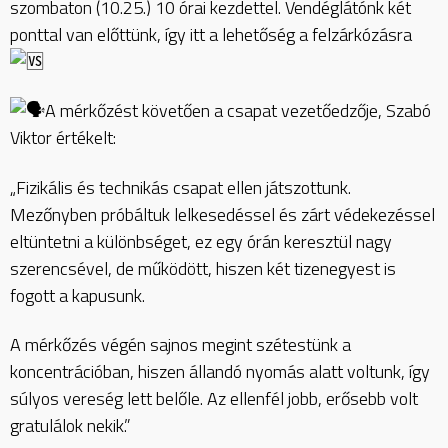
szombaton (10.25.) 10 órai kezdettel. Vendéglátónk két
ponttal van előttünk, így itt a lehetőség a felzárkózásra
A mérkőzést követően a csapat vezetőedzője, Szabó
Viktor értékelt:
„Fizikális és technikás csapat ellen játszottunk.
Mezőnyben próbáltuk lelkesedéssel és zárt védekezéssel
eltüntetni a különbséget, ez egy órán keresztül nagy
szerencsével, de működött, hiszen két tizenegyest is
fogott a kapusunk.
A mérkőzés végén sajnos megint szétestünk a
koncentrációban, hiszen állandó nyomás alatt voltunk, így
súlyos vereség lett belőle. Az ellenfél jobb, erősebb volt
gratulálok nekik.”