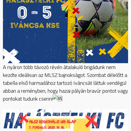
A
nyáron több távozó révén átalakuló brigádunk nem
kezdte ideálisan az MLSZ bajnokságot. Szombat délelőtt a
tabella első harmadához tartozó Iváncsát láttuk vendégül
abban a reményben, hogy hazai pályán bravúr pontot vagy
pontokat tudunk csenni