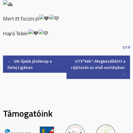
Mert itt focizni jó
Hajrá Telek!
U19
Post
←
U8: Újabb játéknap a
U13″kék”: Megkezdődött a
Delej Ligában
rájátszás az első osztályban
→
navigation
Támogatóink