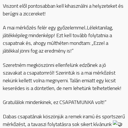
Viszont elől pontosabban kell kihasználni a helyzeteket és
berúgni a ziccereket!
A mai mérkőzés felér egy győzelemmel..Lélektanilag,
játékképileg mindenképp! Ezt kell tovább folytatnia a
csapatnak és, ahogy múlthéten mondtam: „Ezzel a
játékkal jönni fog az eredmény is!”
Szeretném megköszönni ellenfelünk edzőinek a jó
szavakat a csapatomról! Szerintük is a mai mérkőzést
nekünk kellett volna megnyerni. Talán emiatt egy kicsit
keserédes is a döntetlen, de nem lehetünk telhetetlenek!
Gratulálok mindenkinek, ez CSAPATMUNKA volt!”
Dabas csapatának köszönjük a remek iramú és sportszerű
mérkőzést, a tavaszi folytatásra sok sikert kívánunk