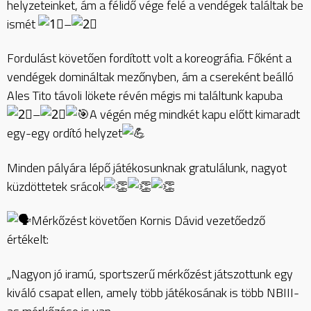
helyzeteinket, ám a félidő vége felé a vendégek találtak be
ismét
–
Fordulást követően fordított volt a koreográfia. Főként a
vendégek domináltak mezőnyben, ám a csereként beálló
Ales Tito távoli lökete révén mégis mi találtunk kapuba
–
A végén még mindkét kapu előtt kimaradt
egy-egy ordító helyzet
Minden pályára lépő játékosunknak gratulálunk, nagyot
küzdöttetek srácok
Mérkőzést követően Kornis Dávid vezetőedző
értékelt:
„Nagyon jó iramú, sportszerű mérkőzést játszottunk egy
kiváló csapat ellen, amely több játékosának is több NBIII-