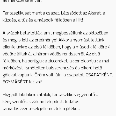
as mérkőzése is van.
Fantasztikusat ment a csapat. Látszódott az Akarat, a
küzdés, a tűz és a második félidőben a Hit!
A srácok betartották, amit megbeszéltünk az öktözőben
és meg is lett az eredménye! Akkora nyomást tettünk
ellenfelünkre az első félidőben, hogy a második félidőre 4
védőre álltak át a három védős rendszerről. Az első
félidőben, ha berúgjuk a ziccereket, akkor eldöntjük a mai
mérkőzést. Ismételten balszerencsés és elkerülhető
gólokat kaptunk. Öröm volt látni a csapatot, CSAPATKÉNT,
EGYMÁSÉRT focizni!
Higgadt labdakihozatalok, fantasztikus egyérintők,
kényszerítők, kiválóan felépített, tudatos
támadásvezetések jellemezték a játékot.