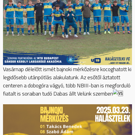
Vasárnap délelőtt ismét bajnoki mérkőzésre kocoghatott ki
legidősebb utánpótlás alakulatunk. Az esőtől áztatott
centeren a dobogóra vágyó, több NBIII-ban is megforduló
fiatalt is soraiban tudó Dabas állt Velünk szemben