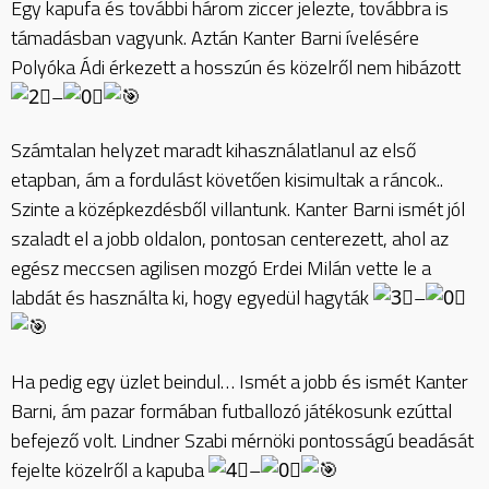
Egy kapufa és további három ziccer jelezte, továbbra is
támadásban vagyunk. Aztán Kanter Barni ívelésére
Polyóka Ádi érkezett a hosszún és közelről nem hibázott
–
Számtalan helyzet maradt kihasználatlanul az első
etapban, ám a fordulást követően kisimultak a ráncok..
Szinte a középkezdésből villantunk. Kanter Barni ismét jól
szaladt el a jobb oldalon, pontosan centerezett, ahol az
egész meccsen agilisen mozgó Erdei Milán vette le a
labdát és használta ki, hogy egyedül hagyták
–
Ha pedig egy üzlet beindul… Ismét a jobb és ismét Kanter
Barni, ám pazar formában futballozó játékosunk ezúttal
befejező volt. Lindner Szabi mérnöki pontosságú beadását
fejelte közelről a kapuba
–