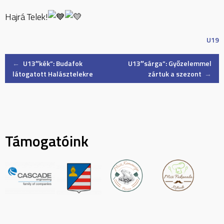
Hajrá Telek!
U19
Post
←
U13″kék”: Budafok
U13″sárga”: Győzelemmel
látogatott Halásztelekre
zártuk a szezont
→
navigation
Támogatóink