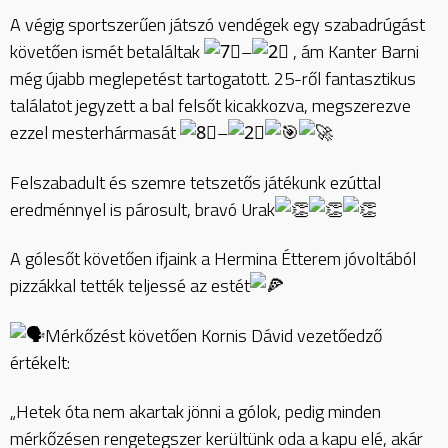
A végig sportszerűen játszó vendégek egy szabadrúgást
követően ismét betaláltak
–
, ám Kanter Barni
még újabb meglepetést tartogatott. 25-ről fantasztikus
találatot jegyzett a bal felsőt kicakkozva, megszerezve
ezzel mesterhármasát
–
Felszabadult és szemre tetszetős játékunk ezúttal
eredménnyel is párosult, bravó Urak
A gólesőt követően ifjaink a Hermina Étterem jóvoltából
pizzákkal tették teljessé az estét
Mérkőzést követően Kornis Dávid vezetőedző
értékelt:
„Hetek óta nem akartak jönni a gólok, pedig minden
mérkőzésen rengetegszer kerültünk oda a kapu elé, akár