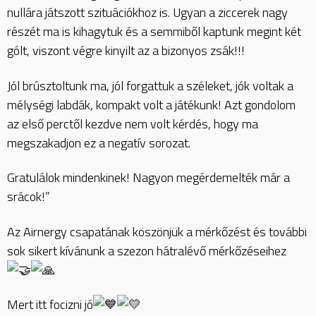
nullára játszott szituációkhoz is. Ugyan a ziccerek nagy
részét ma is kihagytuk és a semmiből kaptunk megint két
gólt, viszont végre kinyilt az a bizonyos zsák!!!
Jól brúsztoltunk ma, jól forgattuk a széleket, jók voltak a
mélységi labdák, kompakt volt a játékunk! Azt gondolom
az első perctől kezdve nem volt kérdés, hogy ma
megszakadjon ez a negatív sorozat.
Gratulálok mindenkinek! Nagyon megérdemelték már a
srácok!”
Az Airnergy csapatának köszönjük a mérkőzést és további
sok sikert kívánunk a szezon hátralévő mérkőzéseihez
Mert itt focizni jó