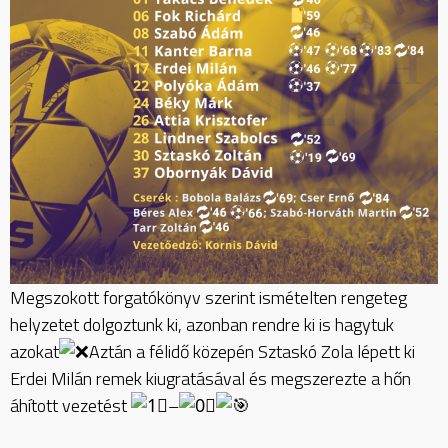
Megszokott forgatókönyv szerint ismételten rengeteg
helyzetet dolgoztunk ki, azonban rendre ki is hagytuk
azokat
Aztán a félidő közepén Sztaskó Zola lépett ki
Erdei Milán remek kiugratásával és megszerezte a hőn
áhított vezetést
–