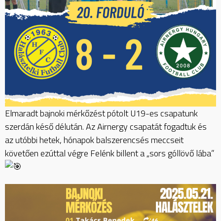
Elmaradt bajnoki mérkőzést pótolt U19-es csapatunk
szerdán késő délután. Az Airnergy csapatát fogadtuk és
az utóbbi hetek, hónapok balszerencsés meccseit
követően ezúttal végre Felénk billent a „sors góllövő lába”