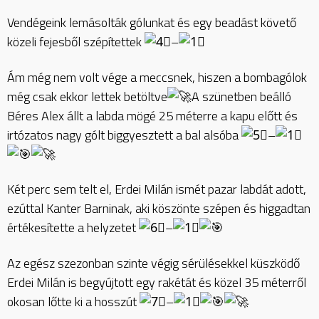
Vendégeink lemásolták gólunkat és egy beadást követő
közeli fejesből szépítettek
–
Ám még nem volt vége a meccsnek, hiszen a bombagólok
még csak ekkor lettek betöltve
A szünetben beálló
Béres Alex állt a labda mögé 25 méterre a kapu előtt és
irtózatos nagy gólt biggyesztett a bal alsóba
–
Két perc sem telt el, Erdei Milán ismét pazar labdát adott,
ezúttal Kanter Barninak, aki köszönte szépen és higgadtan
értékesítette a helyzetet
–
Az egész szezonban szinte végig sérülésekkel küszködő
Erdei Milán is begyújtott egy rakétát és közel 35 méterről
okosan lőtte ki a hosszút
–