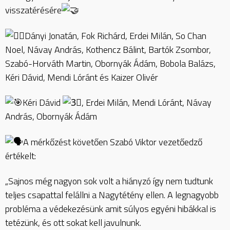
visszatérésére
Dányi Jonatán, Fok Richárd, Erdei Milán, So Chan
Noel, Návay András, Kothencz Bálint, Bartók Zsombor,
Szabó-Horváth Martin, Obornyák Ádám, Bobola Balázs,
Kéri Dávid, Mendi Lóránt és Kaizer Olivér
Kéri Dávid
, Erdei Milán, Mendi Lóránt, Návay
András, Obornyák Ádám
A mérkőzést követően Szabó Viktor vezetőedző
értékelt:
„Sajnos még nagyon sok volt a hiányzó így nem tudtunk
teljes csapattal felállni a Nagytétény ellen. A legnagyobb
probléma a védekezésünk amit súlyos egyéni hibákkal is
tetézünk, és ott sokat kell javulnunk.