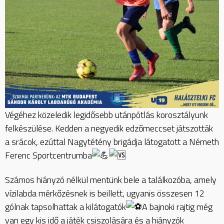
Végéhez közeledik legidősebb utánpótlás korosztályunk
felkészülése. Kedden a negyedik edzőmeccset játszották
a srácok, ezúttal Nagytétény brigádja látogatott a Németh
Ferenc Sportcentrumba
Számos hiányzó nélkül mentünk bele a találkozóba, amely
vízilabda mérkőzésnek is beillett, ugyanis összesen 12
gólnak tapsolhattak a kilátogatók
A bajnoki rajtig még
van egy kis idő a játék csiszolására és a hiányzók