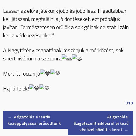
Lassan az előre játékunk jobb és jobb lesz. Higadtabban
kell játszani, megtalálni a jó döntéseket, ezt próbáljuk
javítani. Természetesen örülök a sok gólnak de stabilizálni
kell a védekezésünket.”
A Nagytétény csapatának köszönjük a mérkőzést, sok
sikert kívánunk a szezonra
Mert itt focizni jó
Hajrá Telek!
U19
Post
←
Átigazolás: Kreatív
Átigazolás:
középpályással erősödtünk
Szigetszentmiklósról érkező
védővel bővült a keret
→
navigation