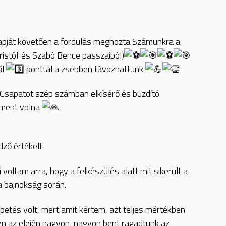
apját követően a fordulás meghozta Számunkra a
 Kristóf és Szabó Bence passzaiból)
ől
ponttal a zsebben távozhattunk
Csapatot szép számban elkísérő és buzdító
 ment volna
ő értékelt:
voltam arra, hogy a felkészülés alatt mit sikerült a
a bajnokság során.
petés volt, mert amit kértem, azt teljes mértékben
ben az elején nagyon-nagyon bent ragadtunk az