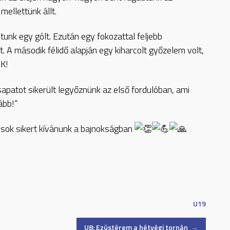
ellettünk állt.
unk egy gólt. Ezután egy fokozattal feljebb
 A második félidő alapján egy kiharcolt győzelem volt,
K!
sapatot sikerült legyőznünk az első fordulóban, ami
ább!”
 sok sikert kívánunk a bajnokságban
U19
U8: Ezüstérem a hétvégi tornán
→