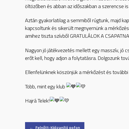
öltözőben és abban az időszakban a szerencse is m
Aztán gyakorlatilag a semmiből rúgtunk, majd kapt
kapcsoltunk és sikerült megnyernünk a mérkőzést.
amihez tiszta szívből GRATULÁLOK A CSAPATNA
Nagyon jó játékvezetés mellett egy masszív, jó c
erőt kell, hogy adjon a folytatásra. Dolgozunk tov
Ellenfelünknek köszönjük a mérkőzést és további
Több, mint egy klub
Hajrá Telek!
←
Felnőtt: Kijózanító pofon