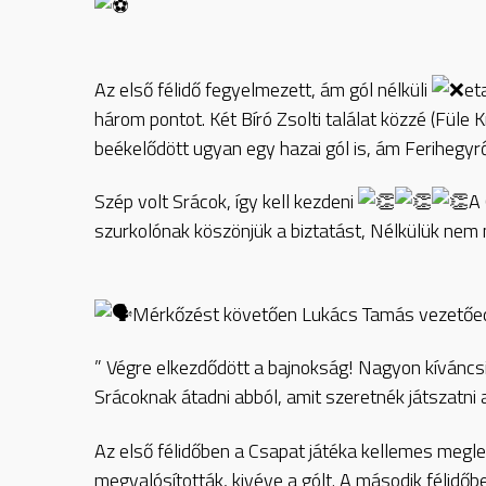
Az
első félidő fegyelmezett, ám gól nélküli
et
három pontot. Két Bíró Zsolti találat közzé (Füle
beékelődött ugyan egy hazai gól is, ám Ferihegyr
Szép volt Srácok, így kell kezdeni
A 
szurkolónak köszönjük a biztatást, Nélkülük nem
Mérkőzést követően Lukács Tamás vezetőedz
” Végre elkezdődött a bajnokság! Nagyon kíváncsi 
Srácoknak átadni abból, amit szeretnék játszatni 
Az első félidőben a Csapat játéka kellemes megle
megvalósították, kivéve a gólt. A második félidő