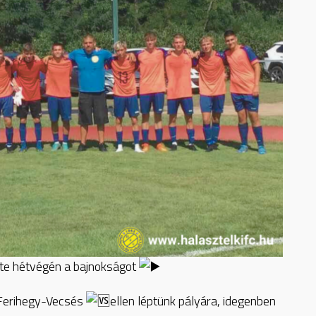
dte hétvégén a bajnokságot
 Ferihegy-Vecsés
ellen léptünk pályára, idegenben