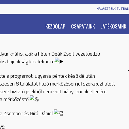
HALÁSZTELKI FUTBALL
KEZDŐLAP
CSAPATAINK
JÁTÉKOSAINK
lyunknál is, akik a héten Deák Zsolt vezetőedző
ális bajnokság küzdelmeire
te a programot, ugyanis péntek késő délután
szesen 8 találatot hozó mérkőzésen jól szórakozhatott
re biztató jelekből nem volt hiány, annak ellenére,
 a mérkőzéstől
te Zsombor és Bíró Dániel