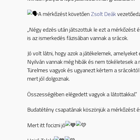
A mérkőzést követően
Zsolt Deák
vezetőedző
„Négy edzés után játszottuk le ezt a mérkőzést é
is az ismerkedés fázisában vannak a srácok.
Jó volt látni, hogy azok a játékelemek, amelyeket
Nyilván vannak még hibák és nem tökéletesek a 
Türelmes vagyok és ugyanezt kértem a srácoktól 
mert jól dolgoznak.
Összességében elégedett vagyok a látottakkal.”
Budatétény csapatának köszönjük a mérkőzést és
Mert itt focizni jó