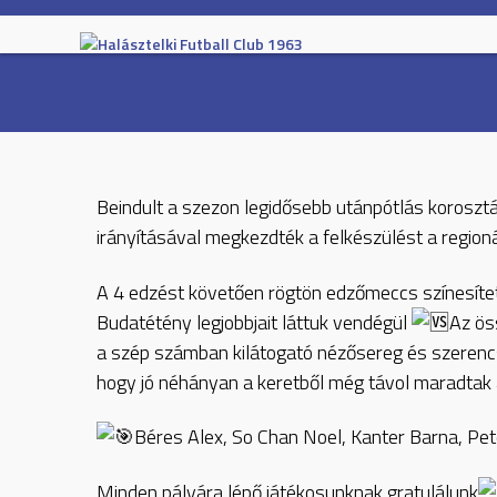
Skip
to
content
Beindult a szezon legidősebb utánpótlás korosztá
irányításával megkezdték a felkészülést a region
A 4 edzést követően rögtön edzőmeccs színesítet
Budatétény legjobbjait láttuk vendégül
Az ös
a szép számban kilátogató nézősereg és szerencsé
hogy jó néhányan a keretből még távol maradtak
Béres Alex, So Chan Noel, Kanter Barna, Pe
Minden pályára lépő játékosunknak gratulálunk