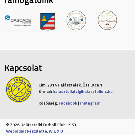
Kapcsolat
Cím:
2314 Halásztelek, Ősz utca 1.
E-mail:
halasztelkifc@halasztelkifc.hu
Közösség:
Facebook
|
Instagram
© 2026 Halásztelki Futball Club 1963
Weboldalt készítette: W E X O