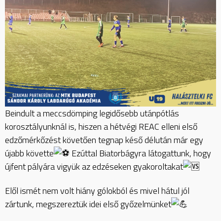
Beindult a meccsdömping legidősebb utánpótlás
korosztályunknál is, hiszen a hétvégi REAC elleni első
edzőmérkőzést követően tegnap késő délután már egy
újabb követte
Ezúttal Biatorbágyra látogattunk, hogy
újfent pályára vigyük az edzéseken gyakoroltakat
Elől ismét nem volt hiány gólokból és mivel hátul jól
zártunk, megszereztük idei első győzelmünket