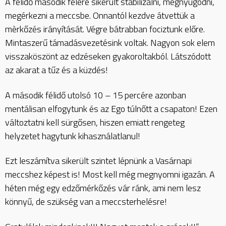
A félidő második felére sikerült stabilizálni, megnyugodni,
megérkezni a meccsbe. Onnantól kezdve átvettük a
mèrkőzés irányítását. Végre bátrabban fociztunk előre.
Mintaszerű támadásvezetésink voltak. Nagyon sok elem
visszaköszönt az edzéseken gyakoroltakból. Látszódott
az akarat a tűz és a küzdés!
A második félidő utolsó 10 – 15 percére azonban
mentálisan elfogytunk és az Ego túlnőtt a csapaton! Ezen
változtatni kell sürgősen, hiszen emiatt rengeteg
helyzetet hagytunk kihasználatlanul!
Ezt leszámítva sikerült szintet lépnünk a Vasárnapi
meccshez képest is! Most kell még megnyomni igazán. A
héten még egy edzőmérkőzés vár ránk, ami nem lesz
könnyű, de szükség van a meccsterhelésre!