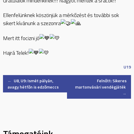
Gratulálok mindenkinek!!! Nagyot mentek a srácok!!”
Ellenfelünknek köszönjük a mérkőzést és további sok
sikert kívánunk a szezonra
Mert itt focizni jó
Hajrá Telek!
U19
Post
←
U8, U9: Ismét pályán,
Felnőtt: Sikeres
avagy hétfőn is edzőmeccs
martonvásári vendégjáték
→
navigation
Támogatóink