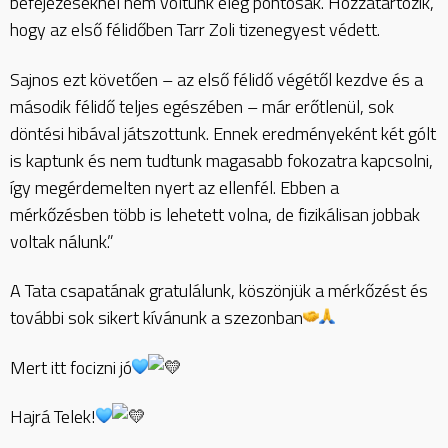
befejezéseknél nem voltunk elég pontosak. Hozzátartozik,
hogy az első félidőben Tarr Zoli tizenegyest védett.
Sajnos ezt követően – az első félidő végétől kezdve és a
második félidő teljes egészében – már erőtlenül, sok
döntési hibával játszottunk. Ennek eredményeként két gólt
is kaptunk és nem tudtunk magasabb fokozatra kapcsolni,
így megérdemelten nyert az ellenfél. Ebben a
mérkőzésben több is lehetett volna, de fizikálisan jobbak
voltak nálunk.”
A Tata csapatának gratulálunk, köszönjük a mérkőzést és
további sok sikert kívánunk a szezonban
Mert itt focizni jó
Hajrá Telek!