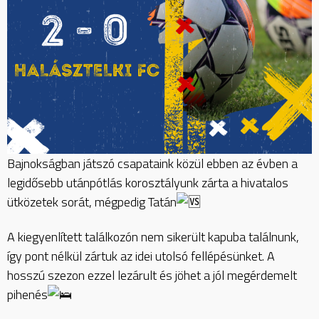
Bajnokságban játszó csapataink közül ebben az évben a
legidősebb utánpótlás korosztályunk zárta a hivatalos
ütközetek sorát, mégpedig Tatán
A kiegyenlített találkozón nem sikerült kapuba találnunk,
így pont nélkül zártuk az idei utolsó fellépésünket. A
hosszú szezon ezzel lezárult és jöhet a jól megérdemelt
pihenés