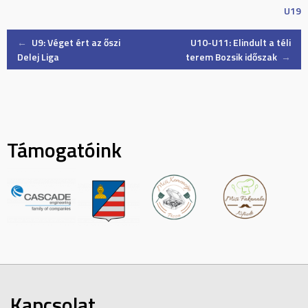
U19
Post
←
U9: Véget ért az őszi
U10-U11: Elindult a téli
Delej Liga
terem Bozsik időszak
→
navigation
Támogatóink
Kapcsolat