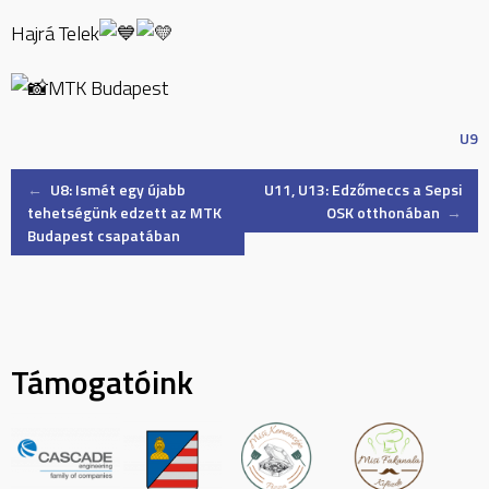
Hajrá Telek
MTK Budapest
U9
Post
←
U8: Ismét egy újabb
U11, U13: Edzőmeccs a Sepsi
tehetségünk edzett az MTK
OSK otthonában
→
Budapest csapatában
navigation
Támogatóink