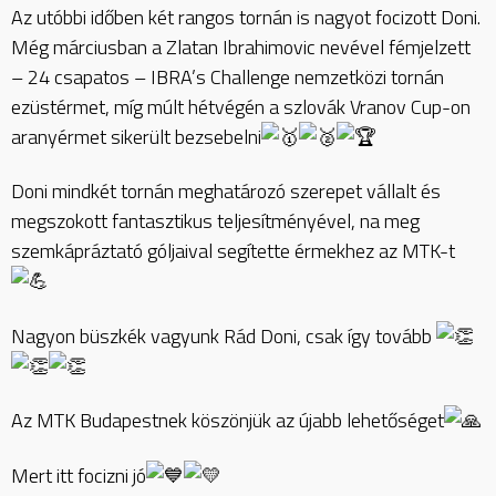
Az utóbbi időben két rangos tornán is nagyot focizott Doni.
Még márciusban a Zlatan Ibrahimovic nevével fémjelzett
– 24 csapatos – IBRA’s Challenge nemzetközi tornán
ezüstérmet, míg múlt hétvégén a szlovák Vranov Cup-on
aranyérmet sikerült bezsebelni
Doni mindkét tornán meghatározó szerepet vállalt és
megszokott fantasztikus teljesítményével, na meg
szemkápráztató góljaival segítette érmekhez az MTK-t
Nagyon büszkék vagyunk Rád Doni, csak így tovább
Az MTK Budapestnek köszönjük az újabb lehetőséget
Mert itt focizni jó