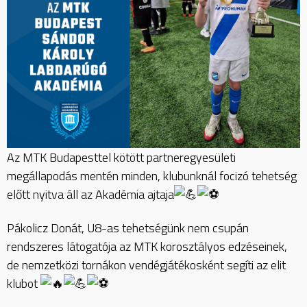
Az MTK
Budapesttel kötött partneregyesületi
megállapodás mentén minden, klubunknál focizó tehetség
előtt nyitva áll az Akadémia ajtaja
Pákolicz Donát, U8-as tehetségünk nem csupán
rendszeres látogatója az MTK korosztályos edzéseinek,
de nemzetközi tornákon vendégjátékosként segíti az elit
klubot