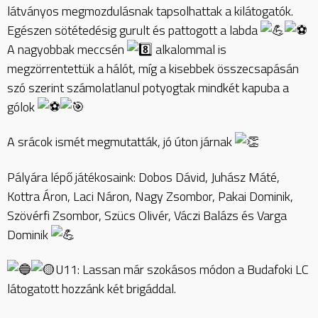
látványos megmozdulásnak tapsolhattak a kilátogatók.
Egészen sötétedésig gurult és pattogott a labda
A nagyobbak meccsén
alkalommal is
megzörrentettük a hálót, míg a kisebbek összecsapásán
szó szerint számolatlanul potyogtak mindkét kapuba a
gólok
A srácok ismét megmutatták, jó úton járnak
Pályára lépő játékosaink: Dobos Dávid, Juhász Máté,
Kottra Áron, Laci Náron, Nagy Zsombor, Pakai Dominik,
Szövérfi Zsombor, Szücs Olivér, Váczi Balázs és Varga
Dominik
U11: Lassan már szokásos módon a Budafoki LC
látogatott hozzánk két brigáddal.