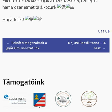
Ellenfeleinknek köszönjük a mérkőzéseket, reméljük
hamarosan ismét találkozunk
Hajrá Telek!
U11
U9
Post
←
Felnőtt: Megszakadt a
U7, U9: Bozsik torna – 3.
győzelmi sorozatunk
rész
→
navigation
Támogatóink