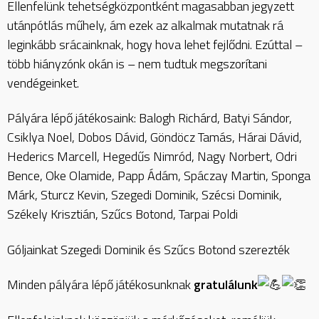
Ellenfelünk tehetségközpontként magasabban jegyzett
utánpótlás műhely, ám ezek az alkalmak mutatnak rá
leginkább srácainknak, hogy hova lehet fejlődni. Ezúttal –
több hiányzónk okán is – nem tudtuk megszorítani
vendégeinket.
Pályára lépő játékosaink: Balogh Richárd, Batyi Sándor,
Csiklya Noel, Dobos Dávid, Göndöcz Tamás, Hárai Dávid,
Hederics Marcell, Hegedűs Nimród, Nagy Norbert, Odri
Bence, Oke Olamide, Papp Ádám, Spáczay Martin, Sponga
Márk, Sturcz Kevin, Szegedi Dominik, Szécsi Dominik,
Székely Krisztián, Szűcs Botond, Tarpai Poldi
Góljainkat Szegedi Dominik és Szűcs Botond szerezték
Minden pályára lépő játékosunknak
gratulálunk