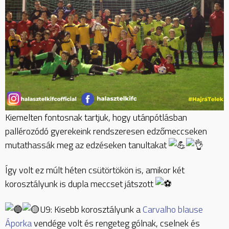
Kiemelten fontosnak tartjuk, hogy utánpótlásban
pallérozódó gyerekeink rendszeresen edzőmeccseken
mutathassák meg az edzéseken tanultakat
Így volt ez múlt héten csütörtökön is, amikor két
korosztályunk is dupla meccset játszott
U9: Kisebb korosztályunk a
Carvalho blause
Áporka
vendége volt és rengeteg gólnak, cselnek és