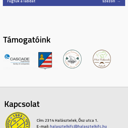
rúgtuk a labdát
szezon
→
navigation
Támogatóink
Kapcsolat
Cím:
2314 Halásztelek, Ősz utca 1.
E-mail:
halasztelkifc@halasztelkifc.hu