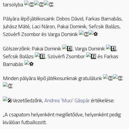
tarsolyba
Pályára lépő játékosaink: Dobos Dávid, Farkas Barnabás,
Juhász Máté, Laci Náron, Pakai Dominik, Sefcsik Balázs,
Szövérfi Zsombor és Varga Dominik
Gólszerzőink: Pakai Dominik
, Varga Dominik
,
Sefcsik Balázs
, Szövérfi Zsombor
és Farkas
Barnabás
Minden pályára lépő játékosunknak gratulálunk
Vezetőedzőnk,
Andrea ‘Muci’ Gáspár
értékelése:
„A csapatom helyenként megilletődve, helyenként pedig
kiválóan futballozott.