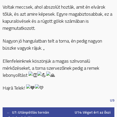
Voltak meccsek, ahol abszolút hozták, amit én elvárok
tőlük, és azt amire képesek. Egyre magabiztosabbak, ez a
kapuralövések és a rúgott gólok számában is
megmutatkozott.
Nagyon jó hangulatban telt a torna, én pedig nagyon
büszke vagyok rájuk. „
Ellenfeleinknek köszönjük a magas színvonalú
mérkőzéseket, a torna szervezőinek pedig a remek
lebonyolítást
Hajrá Telek!
U9
Post
←
U7: Utánpótlás tornán
U14: Véget ért az őszi