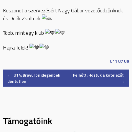
Köszönet a szervezésért Nagy Gábor vezetőedzőnknek
és Deák Zsoltnak
Több, mint egy klub
Hajrá Telek!
U11
U7
U9
Post
←
U14: Bravúros idegenbeli
Felnőtt: Hoztuk a kötelezőt
döntetlen
→
navigation
Támogatóink