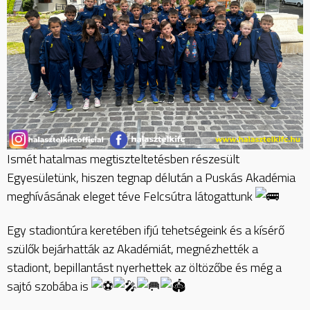
Ismét hatalmas megtiszteltetésben részesült
Egyesületünk, hiszen tegnap délután a Puskás Akadémia
meghívásának eleget téve Felcsútra látogattunk
Egy stadiontúra keretében ifjú tehetségeink és a kísérő
szülők bejárhatták az Akadémiát, megnézhették a
stadiont, bepillantást nyerhettek az öltözőbe és még a
sajtó szobába is