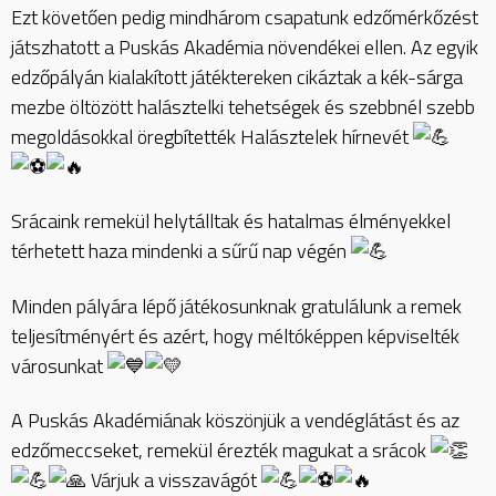
Ezt
követően pedig mindhárom csapatunk edzőmérkőzést
játszhatott a Puskás Akadémia növendékei ellen. Az egyik
edzőpályán kialakított játéktereken cikáztak a kék-sárga
mezbe öltözött halásztelki tehetségek és szebbnél szebb
megoldásokkal öregbítették Halásztelek hírnevét
Srácaink remekül helytálltak és hatalmas élményekkel
térhetett haza mindenki a sűrű nap végén
Minden pályára lépő játékosunknak gratulálunk a remek
teljesítményért és azért, hogy méltóképpen képviselték
városunkat
A Puskás Akadémiának köszönjük a vendéglátást és az
edzőmeccseket, remekül érezték magukat a srácok
Várjuk a visszavágót