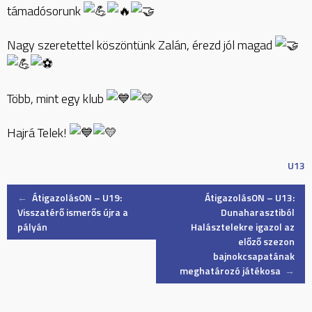
támadósorunk
Nagy szeretettel köszöntünk Zalán, érezd jól magad
Több, mint egy klub
Hajrá Telek!
U13
Post
←
ÁtigazolásON – U19:
ÁtigazolásON – U13:
Visszatérő ismerős újra a
Dunaharasztiból
pályán
Halásztelekre igazol az
navigation
előző szezon
bajnokcsapatának
meghatározó játékosa
→