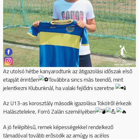
Az utolsó hétbe kanyarodtunk az átigazolási időszak első
etapját érintően
Továbbra sincs más teendő, mint
jelentkezni Klubunknál, ha valaki fejlődni szeretne
Az U13-as korosztály második igazolása Tökölről érkezik
Halásztelekre, Forró Zalán személyében
A jó
felépítésű, remek képességekkel rendelkező
támadóval tovább erősödik az amúgy is acélos