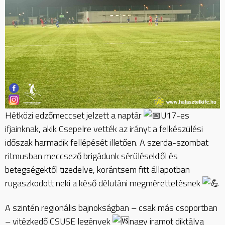
Hétközi edzőmeccset jelzett a naptár
U17-es
ifjainknak, akik Csepelre vették az irányt a felkészülési
időszak harmadik fellépését illetően. A szerda-szombat
ritmusban meccsező brigádunk sérülésektől és
betegségektől tizedelve, korántsem fitt állapotban
rugaszkodott neki a késő délutáni megmérettetésnek
A szintén regionális bajnokságban – csak más csoportban
– vitézkedő CSUSE legények
nagy iramot diktálva