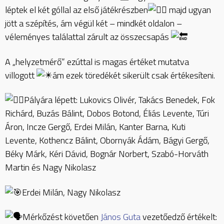
léptek el két
góllal az első játékrészben
majd ugyan
jött a szépítés, ám végül két – mindkét oldalon –
véleményes találattal zárult az összecsapás
A „helyzetmérő” ezúttal is magas értéket mutatva
villogott
ám ezek töredékét sikerült csak értékesíteni.
Pályára lépett: Lukovics Olivér, Takács Benedek, Fok
Richárd, Buzás Bálint, Dobos Botond, Éliás Levente, Túri
Áron, Incze Gergő, Erdei Milán, Kanter Barna, Kuti
Levente, Kothencz Bálint, Obornyák Ádám, Bágyi Gergő,
Béky Márk, Kéri Dávid, Bognár Norbert, Szabó-Horváth
Martin és Nagy Nikolasz
Erdei Milán, Nagy Nikolasz
Mérkőzést követően
János Guta
vezetőedző értékelt: