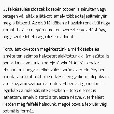
„A felkészülési időszak közepén többen is sérülten vagy
betegen vállalták a játékot, amely többek teljesítményén
meg is látszott. Az első félidőben a hazaiak rendkívül nagy
iramot diktálva megérdemelten szereztek vezetést úgy,
hogy szinte lehetőségünk sem adódott.
Fordulást követően megérkeztünk a mérkőzésbe és
ismételten számos helyzetet alakítottunk ki, ám ezúttal is
pontatlanok voltunk a befejezéseknél. A srácoknak is
elmondtam, hogy a felkészülés során az eredmény nem
prioritás, sokkal inkább az edzéseken gyakoroltak pályára
vitele az, ami számomra fontos. Ebben azt gondolom –
leginkább a második játékrészben – több elemet is
láthattam, amely biztató a tavaszra nézve. A terhelést
illetően még felfelé haladunk, megcélozva a február végi
optimális formát.