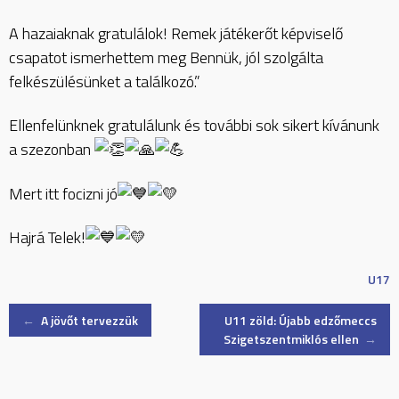
A hazaiaknak gratulálok! Remek játékerőt képviselő
csapatot ismerhettem meg Bennük, jól szolgálta
felkészülésünket a találkozó.”
Ellenfelünknek gratulálunk és további sok sikert kívánunk
a szezonban
Mert itt focizni jó
Hajrá Telek!
U17
Post
←
A jövőt tervezzük
U11 zöld: Újabb edzőmeccs
Szigetszentmiklós ellen
→
navigation